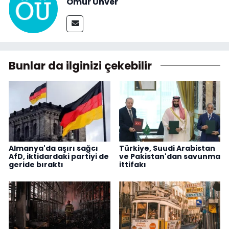
Ömür Ünver
Bunlar da ilginizi çekebilir
Almanya'da aşırı sağcı
Türkiye, Suudi Arabistan
AfD, iktidardaki partiyi de
ve Pakistan'dan savunma
geride bıraktı
ittifakı