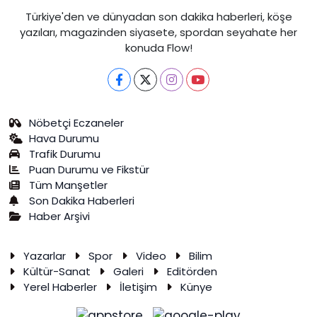
Türkiye'den ve dünyadan son dakika haberleri, köşe
yazıları, magazinden siyasete, spordan seyahate her
konuda Flow!
Nöbetçi Eczaneler
Hava Durumu
Trafik Durumu
Puan Durumu ve Fikstür
Tüm Manşetler
Son Dakika Haberleri
Haber Arşivi
Yazarlar
Spor
Video
Bilim
Kültür-Sanat
Galeri
Editörden
Yerel Haberler
İletişim
Künye