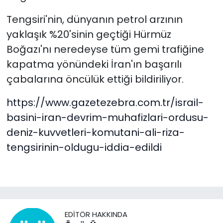
Tengsiri'nin, dünyanın petrol arzının
yaklaşık %20'sinin geçtiği Hürmüz
Boğazı'nı neredeyse tüm gemi trafiğine
kapatma yönündeki İran'ın başarılı
çabalarına öncülük ettiği bildiriliyor.
https://www.gazetezebra.com.tr/israil-
basini-iran-devrim-muhafizlari-ordusu-
deniz-kuvvetleri-komutani-ali-riza-
tengsirinin-oldugu-iddia-edildi
EDITÖR HAKKINDA