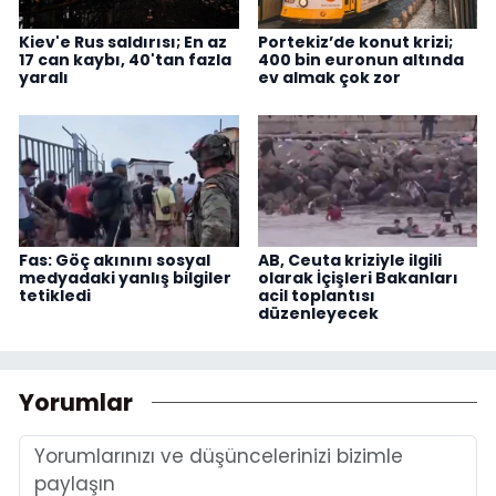
Kiev'e Rus saldırısı; En az
Portekiz’de konut krizi;
17 can kaybı, 40'tan fazla
400 bin euronun altında
yaralı
ev almak çok zor
Fas: Göç akınını sosyal
AB, Ceuta kriziyle ilgili
medyadaki yanlış bilgiler
olarak İçişleri Bakanları
tetikledi
acil toplantısı
düzenleyecek
Yorumlar