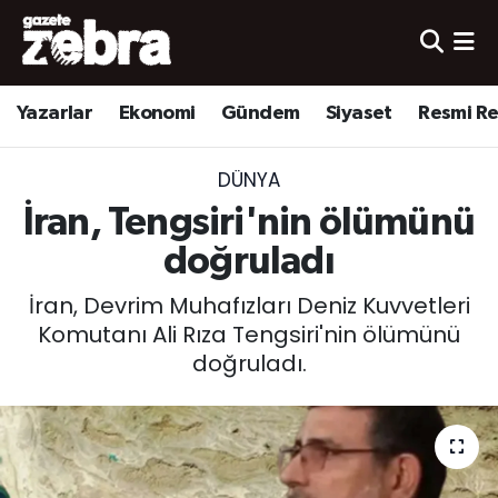
Yazarlar
Nöbetçi Eczaneler
Yazarlar
Ekonomi
Gündem
Siyaset
Resmi R
Ekonomi
Hava Durumu
DÜNYA
Kültür-Sanat
Trafik Durumu
İran, Tengsiri'nin ölümünü
Yerel
Süper Lig Puan Durumu ve Fikstür
doğruladı
İran, Devrim Muhafızları Deniz Kuvvetleri
Spor
Tüm Manşetler
Komutanı Ali Rıza Tengsiri'nin ölümünü
doğruladı.
Son Dakika Haberleri
Haber Arşivi