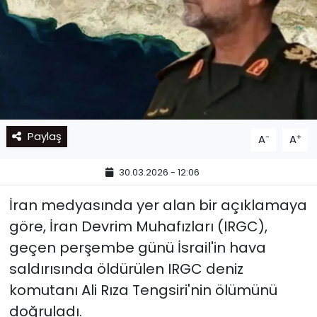
Paylaş
-
+
A
A
30.03.2026 - 12:06
İran medyasında yer alan bir açıklamaya
göre, İran Devrim Muhafızları (IRGC),
geçen perşembe günü İsrail'in hava
saldırısında öldürülen IRGC deniz
komutanı Ali Rıza Tengsiri'nin ölümünü
doğruladı.