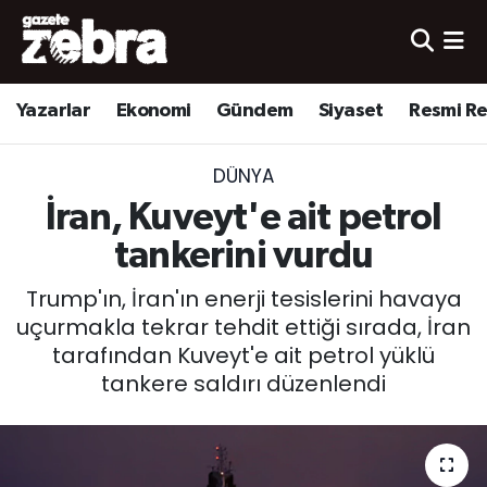
Yazarlar
Nöbetçi Eczaneler
Yazarlar
Ekonomi
Gündem
Siyaset
Resmi R
Ekonomi
Hava Durumu
DÜNYA
Kültür-Sanat
Trafik Durumu
İran, Kuveyt'e ait petrol
Yerel
Süper Lig Puan Durumu ve Fikstür
tankerini vurdu
Trump'ın, İran'ın enerji tesislerini havaya
Spor
Tüm Manşetler
uçurmakla tekrar tehdit ettiği sırada, İran
tarafından Kuveyt'e ait petrol yüklü
Son Dakika Haberleri
tankere saldırı düzenlendi
Haber Arşivi