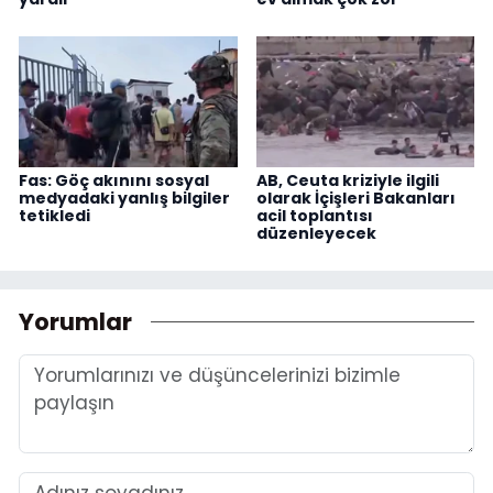
Fas: Göç akınını sosyal
AB, Ceuta kriziyle ilgili
medyadaki yanlış bilgiler
olarak İçişleri Bakanları
tetikledi
acil toplantısı
düzenleyecek
Yorumlar