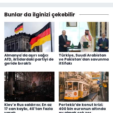
Bunlar da ilginizi çekebilir
Almanya'da aşırı sağcı
Türkiye, Suudi Arabistan
AfD, iktidardaki partiyi de
ve Pakistan'dan savunma
geride bıraktı
ittifakı
Kiev'e Rus saldırısı; En az
Portekiz’de konut krizi;
17 can kaybı, 40'tan fazla
400 bin euronun altında
yaralı
ev almak çok zor