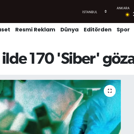
aset
Resmi Reklam
Dünya
Editörden
Spor
 ilde 170 'Siber' göza