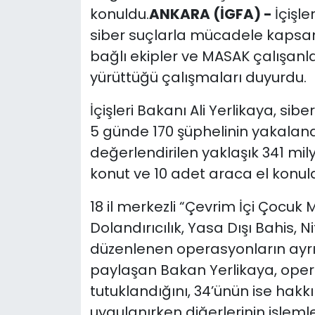
konuldu.
ANKARA (İGFA) -
İçişle
siber suçlarla mücadele kaps
bağlı ekipler ve MASAK çalışanlar
yürüttüğü çalışmaları duyurdu.
İçişleri Bakanı Ali Yerlikaya, 
5 günde 170 şüphelinin yakalandı
değerlendirilen yaklaşık 341 mil
konut ve 10 adet araca el konul
18 il merkezli “Çevrim İçi Çocuk Mü
Dolandırıcılık, Yasa Dışı Bahis, Nit
düzenlenen operasyonların ayr
paylaşan Bakan Yerlikaya, oper
tutuklandığını, 34’ünün ise hakk
uygulanırken diğerlerinin işlemle