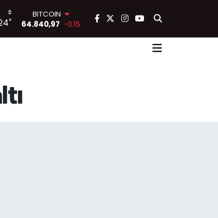
BITCOIN
°
24
64.840,97
-0.15
DOLAR
47,7436
0.18
EURO
55,2510
0.32
STERLİN
64,4811
0.38
ltı
GRAM ALTIN
6660.55
0
BİST100
13.779
-14