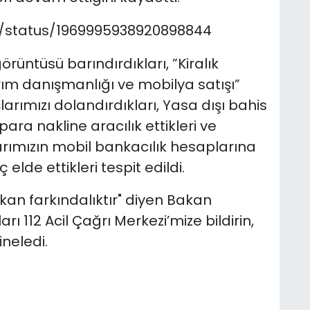
ya/status/1969995938920898844
rüntüsü barındırdıkları, ”Kiralık
rım danışmanlığı ve mobilya satışı”
rımızı dolandırdıkları, Yasa dışı bahis
para nakline aracılık ettikleri ve
arımızın mobil bankacılık hesaplarına
elde ettikleri tespit edildi.
lkan farkındalıktır" diyen Bakan
rı 112 Acil Çağrı Merkezi’mize bildirin,
ineledi.