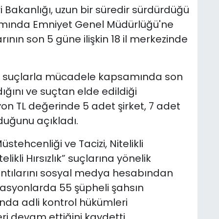
ri Bakanlığı, uzun bir süredir sürdürdüğü
amında Emniyet Genel Müdürlüğü'ne
ının son 5 güne ilişkin 18 il merkezinde
siber suçlarla mücadele kapsamında son
ğını ve suçtan elde edildiği
yon TL değerinde 5 adet şirket, 7 adet
duğunu açıkladı.
stehcenliği ve Tacizi, Nitelikli
elikli Hırsızlık” suçlarına yönelik
ıntılarını sosyal medya hesabından
asyonlarda 55 şüpheli şahsın
ında adli kontrol hükümleri
ri devam ettiğini kaydetti.