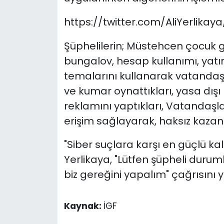
https://twitter.com/AliYerlika
Şüphelilerin; Müstehcen çocuk gö
bungalov, hesap kullanımı, yatı
temalarını kullanarak vatandaşla
ve kumar oynattıkları, yasa dışı 
reklamını yaptıkları, Vatandaşl
erişim sağlayarak, haksız kazanç 
"Siber suçlara karşı en güçlü ka
Yerlikaya, "Lütfen şüpheli durumla
biz gereğini yapalım" çağrısını y
Kaynak:
İGF