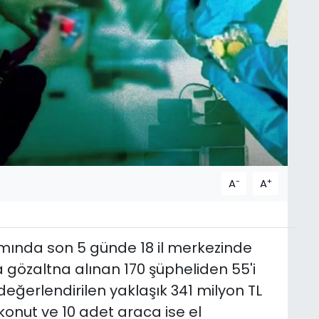
-
+
A
A
mında son 5 günde 18 il merkezinde
 gözaltna alınan 170 şüpheliden 55'i
değerlendirilen yaklaşık 341 milyon TL
konut ve 10 adet araca ise el