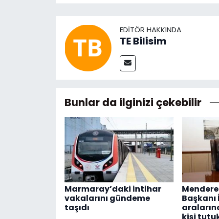
EDITÖR HAKKINDA
TE Bilisim
Bunlar da ilginizi çekebilir
Marmaray’daki intihar
Menderes
vakalarını gündeme
Başkanı İ
taşıdı
araların
kişi tutu