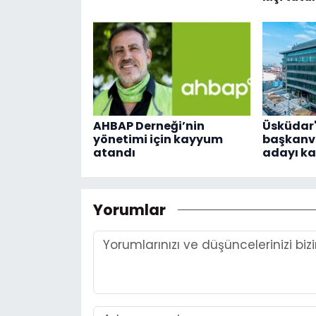
AHBAP Derneği’nin
Üsküdar'
yönetimi için kayyum
başkanve
atandı
adayı k
Yorumlar