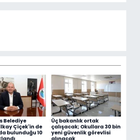
 Belediye
Üç bakanlık ortak
lkay Çiçek'in de
çalışacak; Okullara 30 bin
da bulunduğu 10
yeni güvenlik görevlisi
klandı
alınacak