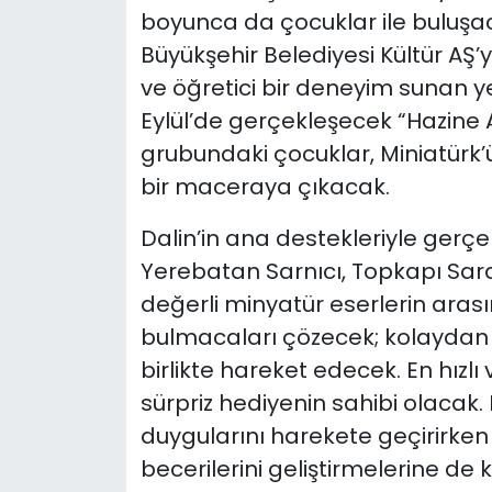
boyunca da çocuklar ile buluşac
Büyükşehir Belediyesi Kültür AŞ’
ve öğretici bir deneyim sunan yeni
Eylül’de gerçekleşecek “Hazine Av
grubundaki çocuklar, Miniatürk
bir maceraya çıkacak.
Dalin’in ana destekleriyle gerçek
Yerebatan Sarnıcı, Topkapı Saray
değerli minyatür eserlerin aras
bulmacaları çözecek; kolaydan z
birlikte hareket edecek. En hızl
sürpriz hediyenin sahibi olacak.
duygularını harekete geçirirk
becerilerini geliştirmelerine de