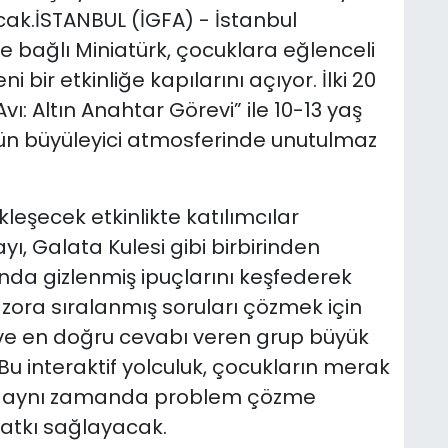
ak.İSTANBUL (İGFA) - İstanbul
ye bağlı Miniatürk, çocuklara eğlenceli
 bir etkinliğe kapılarını açıyor. İlki 20
ı: Altın Anahtar Görevi” ile 10-13 yaş
’ün büyüleyici atmosferinde unutulmaz
leşecek etkinlikte katılımcılar
ı, Galata Kulesi gibi birbirinden
ında gizlenmiş ipuçlarını keşfederek
ora sıralanmış soruları çözmek için
ı ve en doğru cevabı veren grup büyük
 Bu interaktif yolculuk, çocukların merak
en aynı zamanda problem çözme
 katkı sağlayacak.