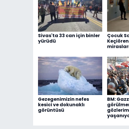
Sivas'ta 33 can için binler
Çocuk Sa
yürüdü
Keçiören
mirasları
Gezegenimizin nefes
BM: Gazz
kesici ve dokunaklı
görülmem
görüntüsü
gözlerim
yaşanıy