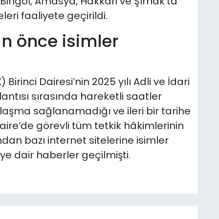
 Bingöl, Amasya, Hakkâri ve Şırnak’ta
ri faaliyete geçirildi.
 önce isimler
Birinci Dairesi’nin 2025 yılı Adli ve İdari
ntısı sırasında hareketli saatler
aşma sağlanamadığı ve ileri bir tarihe
aire’de görevli tüm tetkik hâkimlerinin
dan bazı internet sitelerine isimler
ye dair haberler geçilmişti.