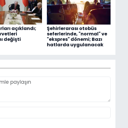
ları açıklandı;
Şehirlerarası otobüs
vetleri
seferlerinde, "normal" ve
 değişti
"ekspres" dönemi; Bazı
hatlarda uygulanacak