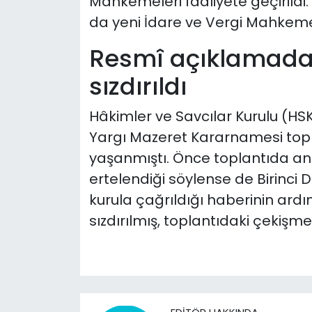
Mahkemeleri faaliyete geçirildi.
da yeni İdare ve Vergi Mahkemele
Resmî açıklamadan
sızdırıldı
Hâkimler ve Savcılar Kurulu (HSK) 
Yargı Mazeret Kararnamesi topla
yaşanmıştı. Önce toplantıda anl
ertelendiği söylense de Birinci D
kurula çağrıldığı haberinin ardın
sızdırılmış, toplantıdaki çekişme