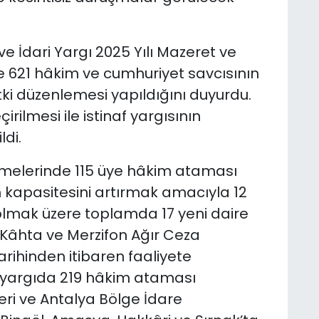
ve İdari Yargı 2025 Yılı Mazeret ve
e 621 hâkim ve cumhuriyet savcısının
ki düzenlemesi yapıldığını duyurdu.
ilmesi ile istinaf yargısının
ldi.
melerinde 115 üye hâkim ataması
nın kapasitesini artırmak amacıyla 12
 olmak üzere toplamda 17 yeni daire
, Kâhta ve Merzifon Ağır Ceza
ihinden itibaren faaliyete
ri yargıda 219 hâkim ataması
seri ve Antalya Bölge İdare