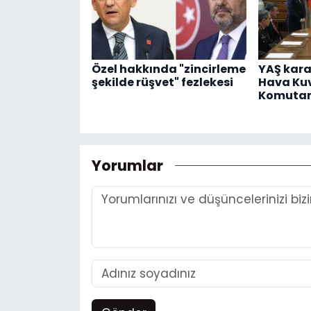
Özel hakkında "zincirleme
YAŞ karar
şekilde rüşvet" fezlekesi
Hava Kuv
Komutanı
Yorumlar