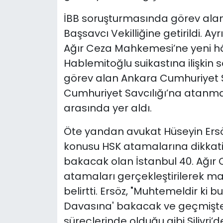
İBB soruşturmasında görev alan
Başsavcı Vekilliğine getirildi. A
Ağır Ceza Mahkemesi’ne yeni hâk
Hablemitoğlu suikastına ilişkin
görev alan Ankara Cumhuriyet S
Cumhuriyet Savcılığı’na atanma
arasında yer aldı.
Öte yandan avukat Hüseyin Ers
konusu HSK atamalarına dikkati
bakacak olan İstanbul 40. Ağır
atamaları gerçekleştirilerek m
belirtti. Ersöz, "Muhtemeldir ki 
Davasına' bakacak ve geçmiştek
süreçlerinde olduğu gibi Silivri’