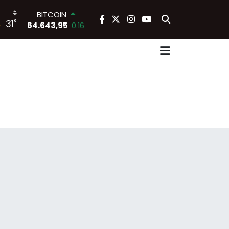
BITCOIN
°
31
64.643,95
0.16
DOLAR
47,6006
0.06
EURO
55,0250
0.02
STERLİN
64,2398
0.2
GRAM ALTIN
6500.87
0.12
BİST100
13.799
70