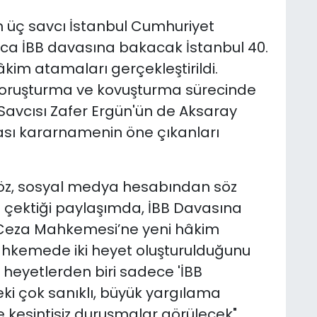
 üç savcı İstanbul Cumhuriyet
yrıca İBB davasına bakacak İstanbul 40.
im atamaları gerçekleştirildi.
 soruşturma ve kovuşturma sürecinde
avcısı Zafer Ergün'ün de Aksaray
sı kararnamenin öne çıkanları
öz, sosyal medya hesabından söz
 çektiği paylaşımda, İBB Davasına
 Ceza Mahkemesi’ne yeni hâkim
ahkemede iki heyet oluşturulduğunu
bu heyetlerden biri sadece 'İBB
i çok sanıklı, büyük yargılama
de kesintisiz duruşmalar görülecek"