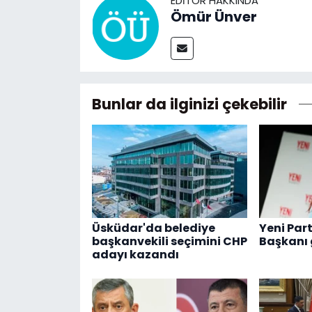
EDITÖR HAKKINDA
Ömür Ünver
Bunlar da ilginizi çekebilir
Üsküdar'da belediye
Yeni Part
başkanvekili seçimini CHP
Başkanı 
adayı kazandı