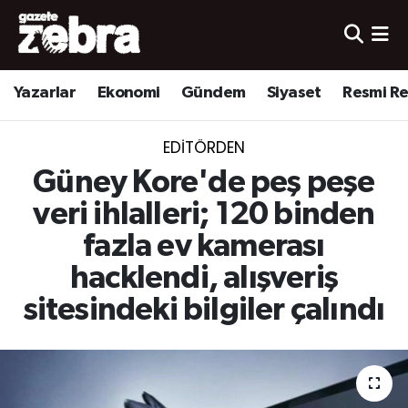
Yazarlar
Nöbetçi Eczaneler
Yazarlar
Ekonomi
Gündem
Siyaset
Resmi R
Ekonomi
Hava Durumu
EDITÖRDEN
Kültür-Sanat
Trafik Durumu
Güney Kore'de peş peşe
Yerel
Süper Lig Puan Durumu ve Fikstür
veri ihlalleri; 120 binden
fazla ev kamerası
Spor
Tüm Manşetler
hacklendi, alışveriş
Son Dakika Haberleri
sitesindeki bilgiler çalındı
Haber Arşivi