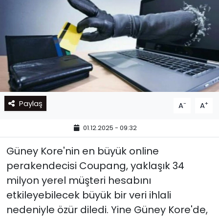
Paylaş
-
+
A
A
01.12.2025 - 09:32
Güney Kore'nin en büyük online
perakendecisi Coupang, yaklaşık 34
milyon yerel müşteri hesabını
etkileyebilecek büyük bir veri ihlali
nedeniyle özür diledi. Yine
Güney Kore'de,