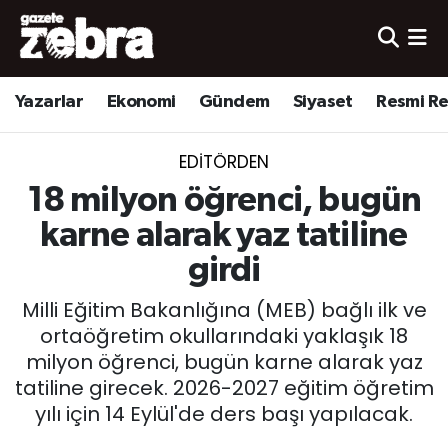
Yazarlar
Nöbetçi Eczaneler
Yazarlar
Ekonomi
Gündem
Siyaset
Resmi R
Ekonomi
Hava Durumu
EDITÖRDEN
Kültür-Sanat
Trafik Durumu
18 milyon öğrenci, bugün
Yerel
Süper Lig Puan Durumu ve Fikstür
karne alarak yaz tatiline
girdi
Spor
Tüm Manşetler
Milli Eğitim Bakanlığına (MEB) bağlı ilk ve
Son Dakika Haberleri
ortaöğretim okullarındaki yaklaşık 18
milyon öğrenci, bugün karne alarak yaz
Haber Arşivi
tatiline girecek. 2026-2027 eğitim öğretim
yılı için 14 Eylül'de ders başı yapılacak.