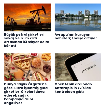
Büyük petrol şirketleri
Avrupa'nın kuruyan
savaş ve iklim krizi
nehirleri; Endişe artıyor
ortasında 93 milyar dolar
kâr etti
Dünya Sağlık Örgütü'ne
OpenAI'nin ardından
göre, ultra işlenmiş gıda
Anthropic'in YZ'si de
şirketleri ülkeleri dava
kontrolden çıktı
ederek sağlık
kampanyalarını
engelliyor