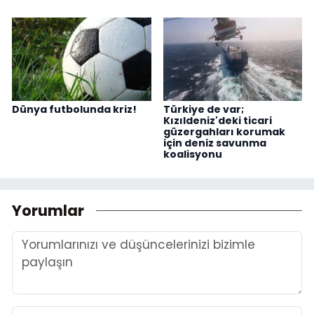
Dünya futbolunda kriz!
Türkiye de var;
Kızıldeniz'deki ticari
güzergahları korumak
için deniz savunma
koalisyonu
Yorumlar