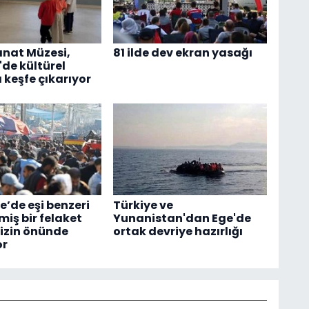
nat Müzesi,
81 ilde dev ekran yasağı
'de kültürel
 keşfe çıkarıyor
e’de eşi benzeri
Türkiye ve
iş bir felaket
Yunanistan'dan Ege'de
izin önünde
ortak devriye hazırlığı
or