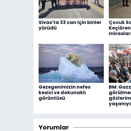
Sivas'ta 33 can için binler
Çocuk Sa
yürüdü
Keçiören
mirasları
Gezegenimizin nefes
BM: Gazz
kesici ve dokunaklı
görülmem
görüntüsü
gözlerim
yaşanıy
Yorumlar