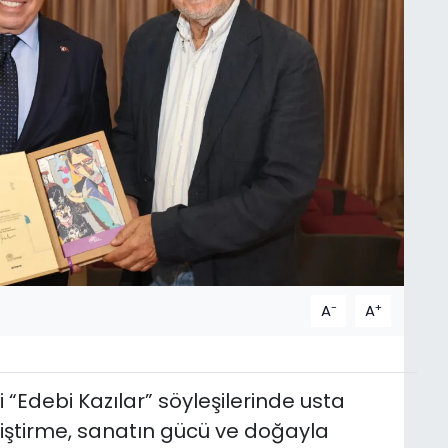
-
+
A
A
i “Edebi Kazılar” söyleşilerinde usta
iştirme, sanatın gücü ve doğayla