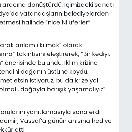
bı aracına dönüştürdü. İçimizdeki sanatı
rkiye’de vatandaşların belediyelerden
 etmesi halinde “nice Nilüferler”
arak anlamlı kılmak” olarak
a” takıntısını eleştirerek, “Bir kediyi,
” önerisinde bulundu. İklim krizine
kendini doğanın üstüne koydu.
met etsin istiyoruz, bu da krize yol
olmalı, doğayla barışık yaşamalıyız”
 sorularını yanıtlamasıyla sona erdi.
zdemir, Vassaf’a günün anısına hediye
kkür etti.