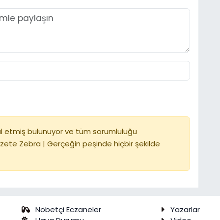
l etmiş bulunuyor ve tüm sorumluluğu
zete Zebra | Gerçeğin peşinde hiçbir şekilde
Nöbetçi Eczaneler
Yazarlar