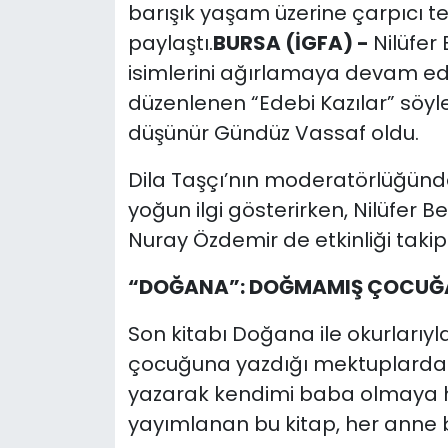
barışık yaşam üzerine çarpıcı te
paylaştı.
BURSA (İGFA) -
Nilüfer
isimlerini ağırlamaya devam edi
düzenlenen “Edebi Kazılar” söyle
düşünür Gündüz Vassaf oldu.
Dila Taşçı’nın moderatörlüğünd
yoğun ilgi gösterirken, Nilüfer 
Nuray Özdemir de etkinliği takip 
“DOĞANA”: DOĞMAMIŞ ÇOCUĞ
Son kitabı Doğana ile okurlarıy
çocuğuna yazdığı mektuplardan 
yazarak kendimi baba olmaya haz
yayımlanan bu kitap, her anne b