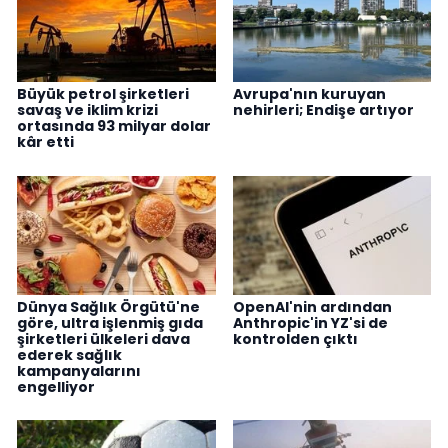
Büyük petrol şirketleri
Avrupa'nın kuruyan
savaş ve iklim krizi
nehirleri; Endişe artıyor
ortasında 93 milyar dolar
kâr etti
Dünya Sağlık Örgütü'ne
OpenAI'nin ardından
göre, ultra işlenmiş gıda
Anthropic'in YZ'si de
şirketleri ülkeleri dava
kontrolden çıktı
ederek sağlık
kampanyalarını
engelliyor