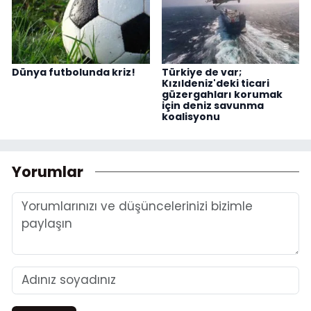
Dünya futbolunda kriz!
Türkiye de var;
Kızıldeniz'deki ticari
güzergahları korumak
için deniz savunma
koalisyonu
Yorumlar