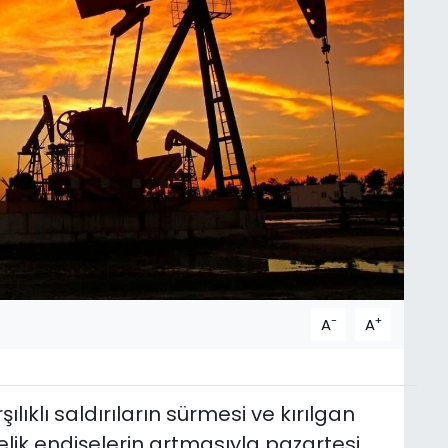
-
+
A
A
şılıklı saldırıların sürmesi ve kırılgan
lik endişelerin artmasıyla pazartesi