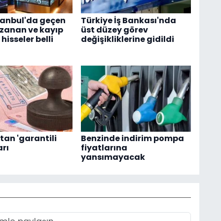
tanbul'da geçen
Türkiye İş Bankası'nda
zanan ve kayıp
üst düzey görev
isseler belli
değişikliklerine gidildi
tan 'garantili
Benzinde indirim pompa
arı
fiyatlarına
yansımayacak