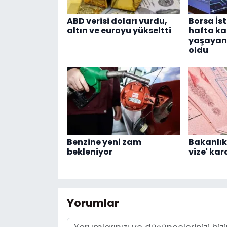
ABD verisi doları vurdu,
Borsa İs
altın ve euroyu yükseltti
hafta ka
yaşayan h
oldu
Benzine yeni zam
Bakanlık
bekleniyor
vize' kar
Yorumlar