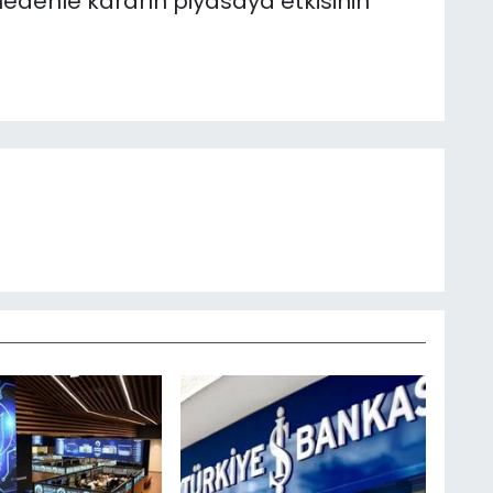
nedenle kararın piyasaya etkisinin