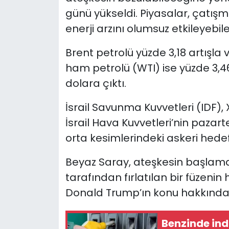
günü yükseldi. Piyasalar, çatış
enerji arzını olumsuz etkileyebile
Brent petrolü yüzde 3,18 artışla 
ham petrolü (WTI) ise yüzde 3,4
dolara çıktı.
İsrail Savunma Kuvvetleri (IDF)
İsrail Hava Kuvvetleri’nin pazart
orta kesimlerindeki askeri hede
Beyaz Saray, ateşkesin başlaması
tarafından fırlatılan bir füzeni
Donald Trump’ın konu hakkında bi
Benzinde ind