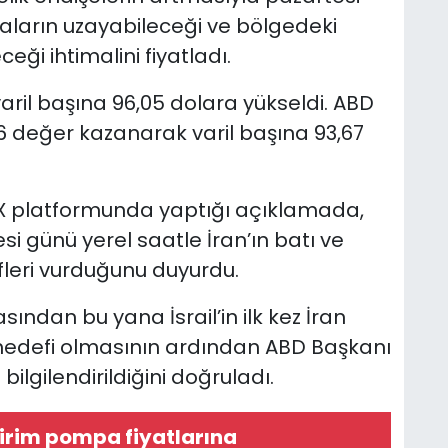
maların uzayabileceği ve bölgedeki
ceği ihtimalini fiyatladı.
varil başına 96,05 dolara yükseldi. ABD
6 değer kazanarak varil başına 93,67
, X platformunda yaptığı açıklamada,
esi günü yerel saatle İran’ın batı ve
fleri vurduğunu duyurdu.
ndan bu yana İsrail’in ilk kez İran
n hedefi olmasının ardından ABD Başkanı
lgilendirildiğini doğruladı.
irim pompa fiyatlarına