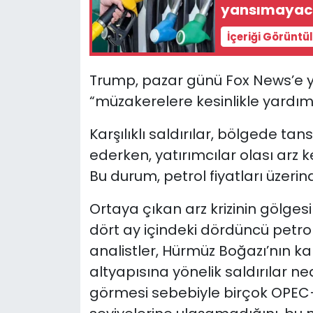
yansımayac
İçeriği Görüntü
Trump, pazar günü Fox News’e ya
“müzakerelere kesinlikle yardım
Karşılıklı saldırılar, bölgede ta
ederken, yatırımcılar olası arz ke
Bu durum, petrol fiyatları üzerind
Ortaya çıkan arz krizinin gölge
dört ay içindeki dördüncü petrol 
analistler, Hürmüz Boğazı’nın ka
altyapısına yönelik saldırılar n
görmesi sebebiyle birçok OPEC+