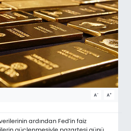
-
+
A
A
erilerinin ardından Fed’in faiz
tilerin güçlenmesiyle pazartesi günü