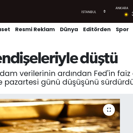
aset
Resmi Reklam
Dünya
Editörden
Spor
ı endişeleriyle düştü
hdam verilerinin ardından Fed'in faiz
le pazartesi günü düşüşünü sürdürdü