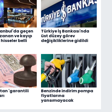
tanbul'da geçen
Türkiye İş Bankası'nda
zanan ve kayıp
üst düzey görev
isseler belli
değişikliklerine gidildi
tan 'garantili
Benzinde indirim pompa
arı
fiyatlarına
yansımayacak