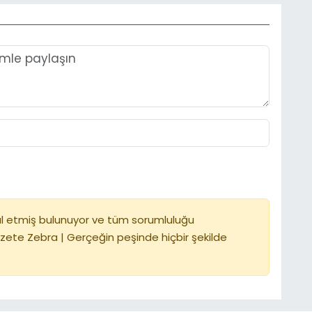
l etmiş bulunuyor ve tüm sorumluluğu
zete Zebra | Gerçeğin peşinde hiçbir şekilde