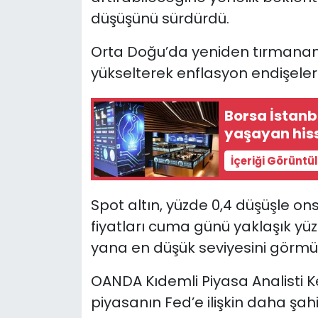
düşüşünü sürdürdü.
Orta Doğu’da yeniden tırmanan ç
yükselterek enflasyon endişelerin
Borsa İstanb
yaşayan hiss
İçeriği Görüntü
Spot altın, yüzde 0,4 düşüşle ons 
fiyatları cuma günü yaklaşık y
yana en düşük seviyesini görmü
OANDA Kıdemli Piyasa Analisti 
piyasanın Fed’e ilişkin daha şa