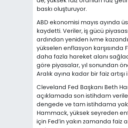
de, yüksek faiz oranları faiz ge
baskı oluşturuyor.
ABD ekonomisi mayıs ayında üst
kaydetti. Veriler, iş gücü piyas
ardından yeniden ivme kazandığı
yükselen enflasyon karşısında F
daha fazla hareket alanı sağl
göre piyasalar, yıl sonundan önce
Aralık ayına kadar bir faiz artışı
Cleveland Fed Başkanı Beth H
açıklamada son istihdam veriler
dengede ve tam istihdama yakın 
Hammack, yüksek seyreden enfl
için Fed’in yakın zamanda faiz 