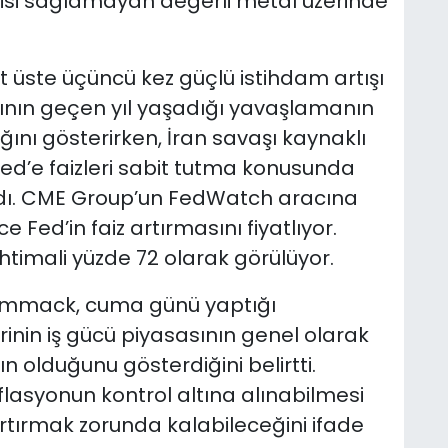
tirisi sağlamayan değerli metal üzerinde
 üste üçüncü kez güçlü istihdam artışı
asının geçen yıl yaşadığı yavaşlamanın
nı gösterirken, İran savaşı kaynaklı
ed’e faizleri sabit tutma konusunda
adı. CME Group’un FedWatch aracına
 Fed’in faiz artırmasını fiyatlıyor.
 ihtimali yüzde 72 olarak görülüyor.
ammack, cuma günü yaptığı
inin iş gücü piyasasının genel olarak
olduğunu gösterdiğini belirtti.
asyonun kontrol altına alınabilmesi
artırmak zorunda kalabileceğini ifade