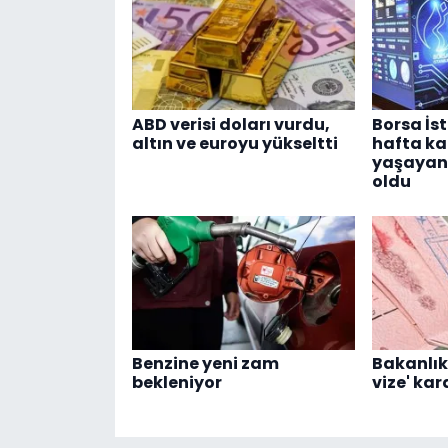
ABD verisi doları vurdu,
Borsa İs
altın ve euroyu yükseltti
hafta ka
yaşayan h
oldu
Benzine yeni zam
Bakanlık
bekleniyor
vize' kar