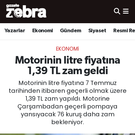
Yazarlar
Nöbetçi Eczaneler
Yazarlar
Ekonomi
Gündem
Siyaset
Resmi R
Ekonomi
Hava Durumu
EKONOMI
Kültür-Sanat
Trafik Durumu
Motorinin litre fiyatına
Yerel
Süper Lig Puan Durumu ve Fikstür
1,39 TL zam geldi
Motorinin litre fiyatına 7 Temmuz
Spor
Tüm Manşetler
tarihinden itibaren geçerli olmak üzere
1,39 TL zam yapıldı. Motorine
Son Dakika Haberleri
Çarşambadan geçerli pompaya
yansıyacak 76 kuruş daha zam
Haber Arşivi
bekleniyor.