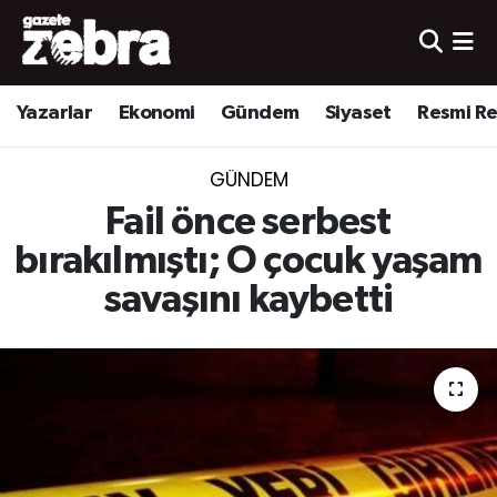
Yazarlar
Nöbetçi Eczaneler
Yazarlar
Ekonomi
Gündem
Siyaset
Resmi R
Ekonomi
Hava Durumu
GÜNDEM
Kültür-Sanat
Trafik Durumu
Fail önce serbest
Yerel
Süper Lig Puan Durumu ve Fikstür
bırakılmıştı; O çocuk yaşam
savaşını kaybetti
Spor
Tüm Manşetler
Son Dakika Haberleri
Haber Arşivi