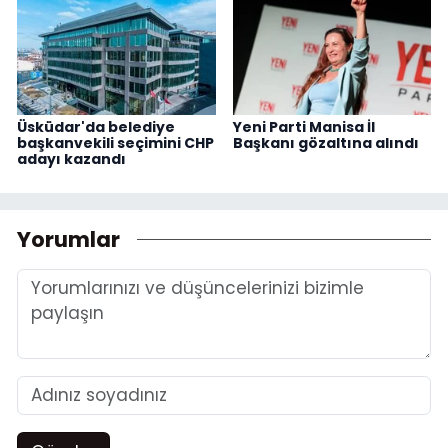
Üsküdar'da belediye
Yeni Parti Manisa İl
başkanvekili seçimini CHP
Başkanı gözaltına alındı
adayı kazandı
Yorumlar