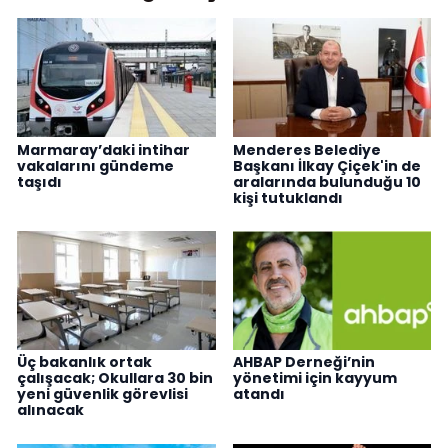
Marmaray’daki intihar
Menderes Belediye
vakalarını gündeme
Başkanı İlkay Çiçek'in de
taşıdı
aralarında bulunduğu 10
kişi tutuklandı
Üç bakanlık ortak
AHBAP Derneği’nin
çalışacak; Okullara 30 bin
yönetimi için kayyum
yeni güvenlik görevlisi
atandı
alınacak