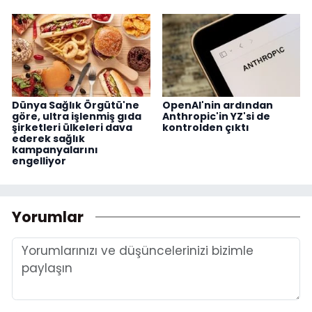
Dünya Sağlık Örgütü'ne
OpenAI'nin ardından
göre, ultra işlenmiş gıda
Anthropic'in YZ'si de
şirketleri ülkeleri dava
kontrolden çıktı
ederek sağlık
kampanyalarını
engelliyor
Yorumlar