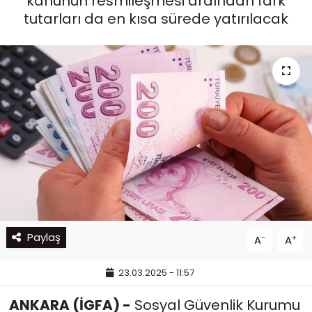
kanunun resmileşmesi ardından fark
tutarları da en kısa sürede yatırılacak
Paylaş
-
+
A
A
23.03.2025 - 11:57
ANKARA (İGFA) -
Sosyal Güvenlik Kurumu