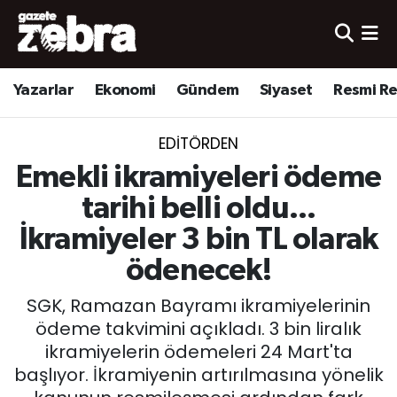
Yazarlar
Nöbetçi Eczaneler
Yazarlar
Ekonomi
Gündem
Siyaset
Resmi R
Ekonomi
Hava Durumu
EDITÖRDEN
Kültür-Sanat
Trafik Durumu
Emekli ikramiyeleri ödeme
Yerel
Süper Lig Puan Durumu ve Fikstür
tarihi belli oldu...
İkramiyeler 3 bin TL olarak
Spor
Tüm Manşetler
ödenecek!
Son Dakika Haberleri
SGK, Ramazan Bayramı ikramiyelerinin
ödeme takvimini açıkladı. 3 bin liralık
Haber Arşivi
ikramiyelerin ödemeleri 24 Mart'ta
başlıyor. İkramiyenin artırılmasına yönelik