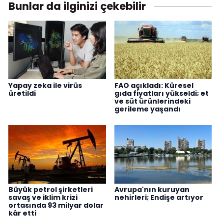
Bunlar da ilginizi çekebilir
Yapay zeka ile virüs
FAO açıkladı: Küresel
üretildi
gıda fiyatları yükseldi; et
ve süt ürünlerindeki
gerileme yaşandı
Büyük petrol şirketleri
Avrupa'nın kuruyan
savaş ve iklim krizi
nehirleri; Endişe artıyor
ortasında 93 milyar dolar
kâr etti