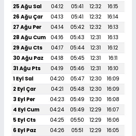
25 Ağu Sal
04:12
05:41
12:32
16:15
19:
26 Ağu Çar
04:13
05:41
12:32
16:14
19:
27 Ağu Per
04:14
05:42
12:32
16:13
19:
28 Ağu Cum
04:16
05:43
12:31
16:13
19:
29 Ağu Cts
04:17
05:44
12:31
16:12
19:
30 Ağu Paz
04:18
05:45
12:31
16:11
19:
31 Ağu Pts
04:19
05:46
12:31
16:10
19:
1 Eyl Sal
04:20
05:47
12:30
16:09
19:
2 Eyl Çar
04:21
05:48
12:30
16:09
19:
3 Eyl Per
04:23
05:49
12:30
16:08
19:
4 Eyl Cum
04:24
05:49
12:29
16:07
18:
5 Eyl Cts
04:25
05:50
12:29
16:06
18:
6 Eyl Paz
04:26
05:51
12:29
16:05
18: