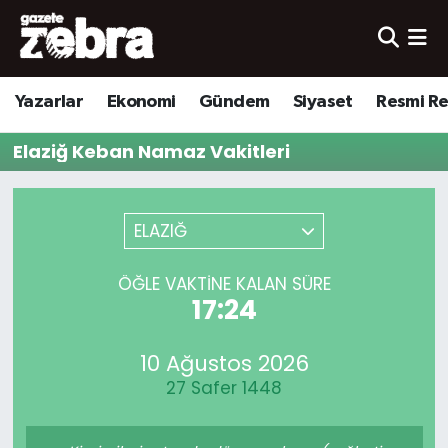
Yazarlar
Nöbetçi Eczaneler
Yazarlar
Ekonomi
Gündem
Siyaset
Resmi R
Ekonomi
Hava Durumu
Elaziğ Keban Namaz Vakitleri
Kültür-Sanat
Trafik Durumu
Yerel
Süper Lig Puan Durumu ve Fikstür
ELAZIĞ
Spor
Tüm Manşetler
ÖĞLE VAKTINE KALAN SÜRE
17:24
Son Dakika Haberleri
10 Ağustos 2026
Haber Arşivi
27 Safer 1448