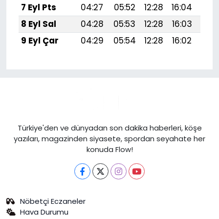
7 Eyl Pts
04:27
05:52
12:28
16:04
18:
8 Eyl Sal
04:28
05:53
12:28
16:03
18:
9 Eyl Çar
04:29
05:54
12:28
16:02
18:
Türkiye'den ve dünyadan son dakika haberleri, köşe
yazıları, magazinden siyasete, spordan seyahate her
konuda Flow!
Nöbetçi Eczaneler
Hava Durumu