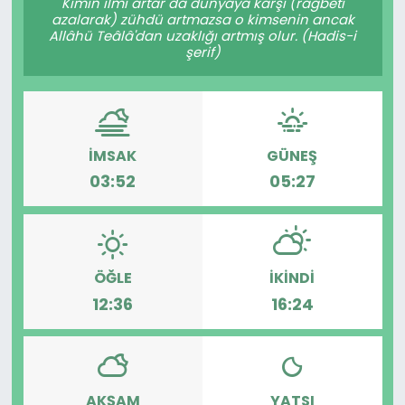
Kimin ilmi artar da dünyaya karşı (rağbeti
azalarak) zühdü artmazsa o kimsenin ancak
Allâhü Teâlâ'dan uzaklığı artmış olur. (Hadis-i
şerif)
İMSAK
GÜNEŞ
03:52
05:27
ÖĞLE
İKINDI
12:36
16:24
AKŞAM
YATSI