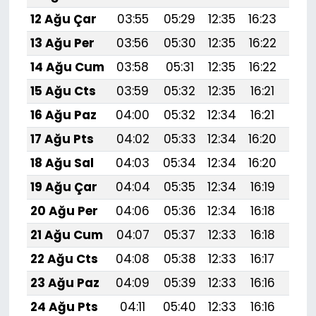
12 Ağu Çar
03:55
05:29
12:35
16:23
19:
13 Ağu Per
03:56
05:30
12:35
16:22
19:
14 Ağu Cum
03:58
05:31
12:35
16:22
19:
15 Ağu Cts
03:59
05:32
12:35
16:21
19:
16 Ağu Paz
04:00
05:32
12:34
16:21
19:
17 Ağu Pts
04:02
05:33
12:34
16:20
19:
18 Ağu Sal
04:03
05:34
12:34
16:20
19:
19 Ağu Çar
04:04
05:35
12:34
16:19
19:
20 Ağu Per
04:06
05:36
12:34
16:18
19:
21 Ağu Cum
04:07
05:37
12:33
16:18
19:
22 Ağu Cts
04:08
05:38
12:33
16:17
19:
23 Ağu Paz
04:09
05:39
12:33
16:16
19:
24 Ağu Pts
04:11
05:40
12:33
16:16
19: