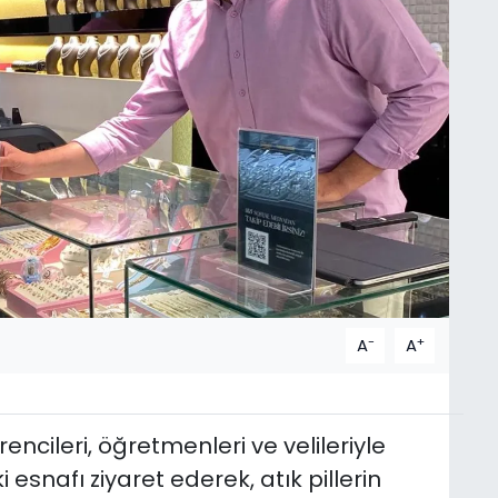
-
+
A
A
rencileri, öğretmenleri ve velileriyle
 esnafı ziyaret ederek, atık pillerin