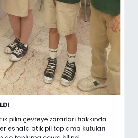
LDI
atık pilin çevreye zararları hakkında
er esnafa atık pil toplama kutuları
m de topluma çevre bilinci