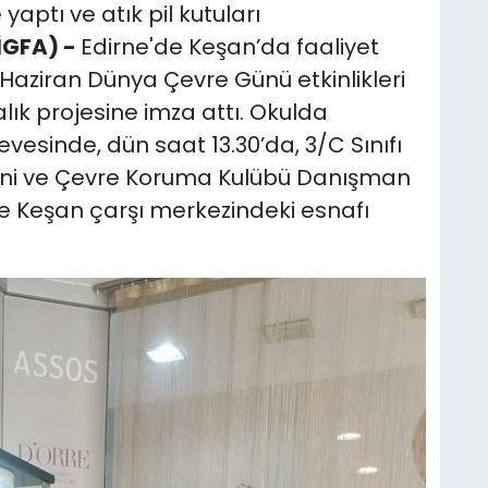
yaptı ve atık pil kutuları
İGFA) -
Edirne'de Keşan’da faaliyet
5 Haziran Dünya Çevre Günü etkinlikleri
ık projesine imza attı. Okulda
çevesinde, dün saat 13.30’da, 3/C Sınıfı
tmeni ve Çevre Koruma Kulübü Danışman
e Keşan çarşı merkezindeki esnafı