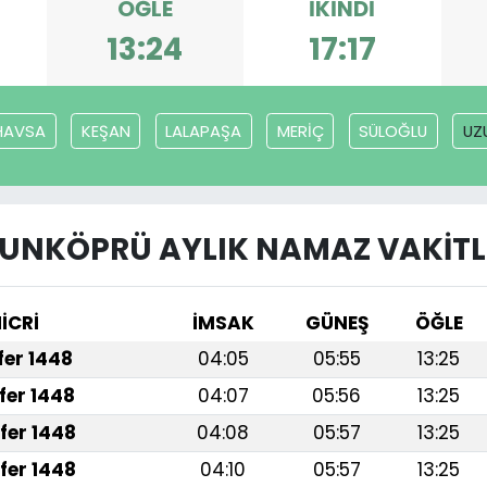
ÖĞLE
İKINDI
13:24
17:17
HAVSA
KEŞAN
LALAPAŞA
MERİÇ
SÜLOĞLU
UZ
UNKÖPRÜ AYLIK NAMAZ VAKITL
İCRİ
İMSAK
GÜNEŞ
ÖĞLE
afer 1448
04:05
05:55
13:25
fer 1448
04:07
05:56
13:25
fer 1448
04:08
05:57
13:25
fer 1448
04:10
05:57
13:25