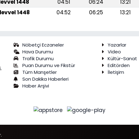
levvel 1448
04:51
06:24
13:21
levvel 1448
04:52
06:25
13:21
Nöbetçi Eczaneler
Yazarlar
Hava Durumu
Video
Trafik Durumu
Kültür-Sanat
Puan Durumu ve Fikstür
Editörden
,
Tüm Manşetler
İletişim
Son Dakika Haberleri
Haber Arşivi
.