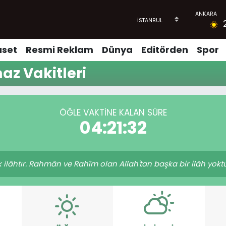
aset
Resmi Reklam
Dünya
Editörden
Spor
z Vakitleri
ÖĞLE VAKTINE KALAN SÜRE
04:21:32
tek ilâhtır. Rahmân ve Rahîm olan Allah'tan başka bir ilâh yokt