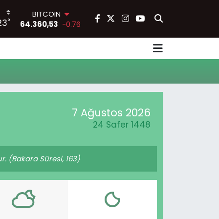
BITCOIN
°
23
64.360,53
-0.76
DOLAR
47,7143
0.16
EURO
55,0317
-0.02
STERLİN
64,2463
0.07
GRAM ALTIN
6574.81
1.44
7 Ağustos 2026
BİST100
24 Safer 1448
13.887
64
ur. (Bakara Sûresi, 163)