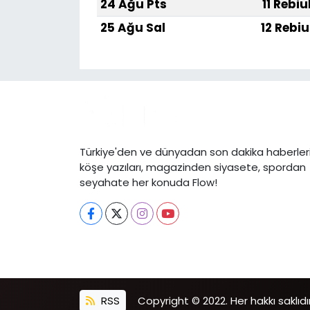
24 Ağu Pts
11 Rebiu
25 Ağu Sal
12 Rebiu
Türkiye'den ve dünyadan son dakika haberleri
köşe yazıları, magazinden siyasete, spordan
seyahate her konuda Flow!
RSS
Copyright © 2022. Her hakkı saklıdır