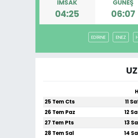
İMSAK
GÜNEŞ
04:25
06:07
EDİRNE
ENEZ
UZ
H
25 Tem Cts
11 S
26 Tem Paz
12 Sa
27 Tem Pts
13 Sa
28 Tem Sal
14 Sa