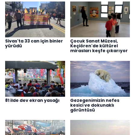
Sivas'ta 33 can için binler
Çocuk Sanat Müzesi,
yürüdü
Keçiören'de kültürel
mirasları keşfe çıkarıyor
81 ilde dev ekran yasağı
Gezegenimizin nefes
kesici ve dokunaklı
görüntüsü