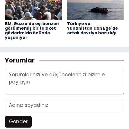
BM: Gazze’de eşi benzeri
Türkiye ve
görülmemiş bir felaket
Yunanistan'dan Ege'de
gözlerimizin önünde
ortak devriye hazırlığı
yaşanıyor
Yorumlar
Gönder