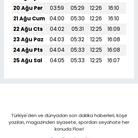
20 Ağu Per
03:59
05:29
12:26
16:10
19:1
21 Ağu Cum
04:00
05:30
12:26
16:10
19:1
22 Ağu Cts
04:02
05:31
12:25
16:09
19:1
23 Ağu Paz
04:03
05:32
12:25
16:08
19:
24 Ağu Pts
04:04
05:33
12:25
16:08
19:
25 Ağu Sal
04:05
05:33
12:25
16:07
19:
Türkiye'den ve dünyadan son dakika haberleri, köşe
yazıları, magazinden siyasete, spordan seyahate her
konuda Flow!