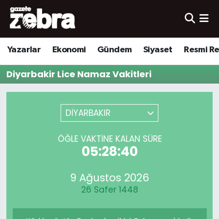
Yazarlar
Nöbetçi Eczaneler
Yazarlar
Ekonomi
Gündem
Siyaset
Resmi R
Ekonomi
Hava Durumu
Diyarbakir Lice Namaz Vakitleri
Kültür-Sanat
Trafik Durumu
Yerel
Süper Lig Puan Durumu ve Fikstür
DİYARBAKIR
Spor
Tüm Manşetler
ÖĞLE VAKTINE KALAN SÜRE
05:28:40
Son Dakika Haberleri
9 Ağustos 2026
Haber Arşivi
26 Safer 1448