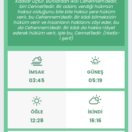
Kâdılar üçtür. Bunlardan ikisi Cehennem'dedir,
biri Cennet'tedir. Bir adam, verdiği hükmün
haksız olduğunu bile bile haksız yere hüküm
verir, bu Cehennem'dedir. Bir kâdı bilmeksizin
hüküm verir ve insanların haklarını zâyi eder, bu
da Cehennem'dedir. Bir kâdı da hakka riâyet
ederek hüküm verir, işte bu, Cennet'tedir. (Hadis-
i şerif)
İMSAK
GÜNEŞ
03:45
05:19
ÖĞLE
İKINDI
12:28
16:16