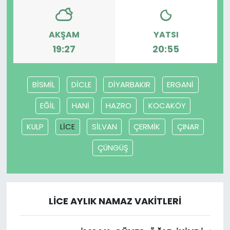
AKŞAM
YATSI
19:27
20:55
BİSMİL
DİCLE
DİYARBAKIR
ERGANİ
EĞİL
HANİ
HAZRO
KOCAKÖY
KULP
LİCE
SİLVAN
ÇERMİK
ÇINAR
ÇÜNGÜŞ
LİCE AYLIK NAMAZ VAKITLERI