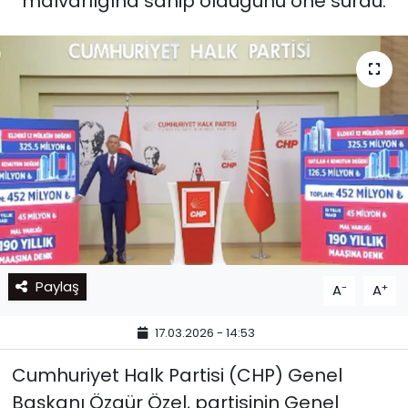
malvarlığına sahip olduğunu öne sürdü.
Paylaş
-
+
A
A
17.03.2026 - 14:53
Cumhuriyet Halk Partisi (CHP) Genel
Başkanı Özgür Özel, partisinin Genel