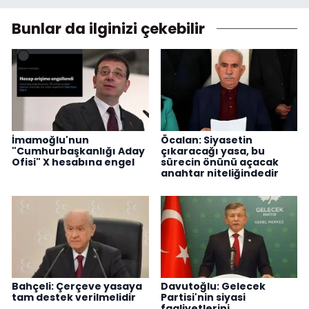
Bunlar da ilginizi çekebilir
İmamoğlu'nun
Öcalan: Siyasetin
"Cumhurbaşkanlığı Aday
çıkaracağı yasa, bu
Ofisi" X hesabına engel
sürecin önünü açacak
anahtar niteliğindedir
Bahçeli: Çerçeve yasaya
Davutoğlu: Gelecek
tam destek verilmelidir
Partisi'nin siyasi
faaliyetlerini