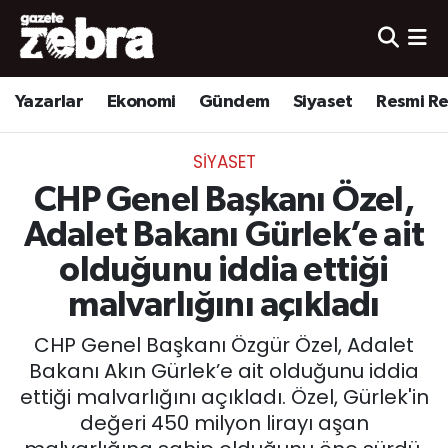
Yazarlar
Nöbetçi Eczaneler
Yazarlar
Ekonomi
Gündem
Siyaset
Resmi R
Ekonomi
Hava Durumu
SIYASET
Kültür-Sanat
Trafik Durumu
CHP Genel Başkanı Özel,
Yerel
Süper Lig Puan Durumu ve Fikstür
Adalet Bakanı Gürlek’e ait
olduğunu iddia ettiği
Spor
Tüm Manşetler
malvarlığını açıkladı
Son Dakika Haberleri
CHP Genel Başkanı Özgür Özel, Adalet
Bakanı Akın Gürlek’e ait olduğunu iddia
Haber Arşivi
ettiği malvarlığını açıkladı. Özel, Gürlek'in
değeri 450 milyon lirayı aşan