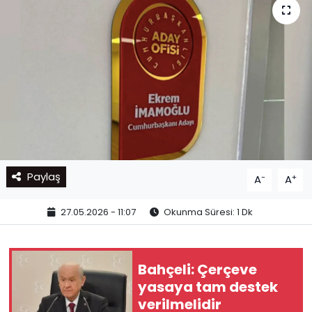
Paylaş
-
+
A
A
27.05.2026 - 11:07
Okunma Süresi: 1 Dk
Bahçeli: Çerçeve
yasaya tam destek
verilmelidir