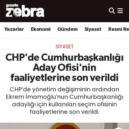
Yazarlar
Nöbetçi Eczaneler
Yazarlar
Ekonomi
Gündem
Siyaset
Resmi R
Ekonomi
Hava Durumu
SIYASET
Kültür-Sanat
Trafik Durumu
CHP'de Cumhurbaşkanlığı
Yerel
Süper Lig Puan Durumu ve Fikstür
Aday Ofisi'nin
faaliyetlerine son verildi
Spor
Tüm Manşetler
CHP’de yönetim değişiminin ardından
Son Dakika Haberleri
Ekrem İmamoğlu’nun Cumhurbaşkanlığı
adaylığı için kullanılan seçim ofisinin
Haber Arşivi
faaliyetlerine son verildi.