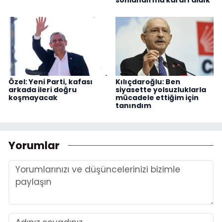
sonlandırma kararı aldık
Özel: Yeni Parti, kafası
Kılıçdaroğlu: Ben
arkada ileri doğru
siyasette yolsuzluklarla
koşmayacak
mücadele ettiğim için
tanındım
Yorumlar