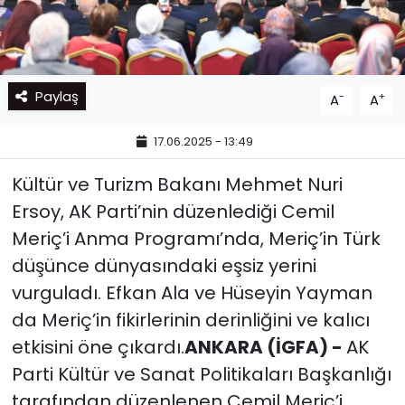
Paylaş
-
+
A
A
17.06.2025 - 13:49
Kültür ve Turizm Bakanı Mehmet Nuri
Ersoy, AK Parti’nin düzenlediği Cemil
Meriç’i Anma Programı’nda, Meriç’in Türk
düşünce dünyasındaki eşsiz yerini
vurguladı. Efkan Ala ve Hüseyin Yayman
da Meriç’in fikirlerinin derinliğini ve kalıcı
etkisini öne çıkardı.
ANKARA (İGFA) -
AK
Parti Kültür ve Sanat Politikaları Başkanlığı
tarafından düzenlenen Cemil Meriç’i