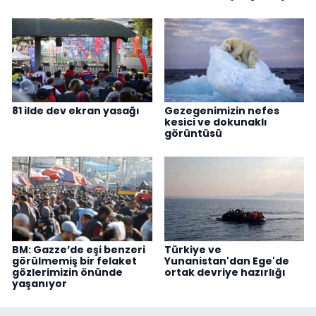
81 ilde dev ekran yasağı
Gezegenimizin nefes
kesici ve dokunaklı
görüntüsü
BM: Gazze’de eşi benzeri
Türkiye ve
görülmemiş bir felaket
Yunanistan'dan Ege'de
gözlerimizin önünde
ortak devriye hazırlığı
yaşanıyor