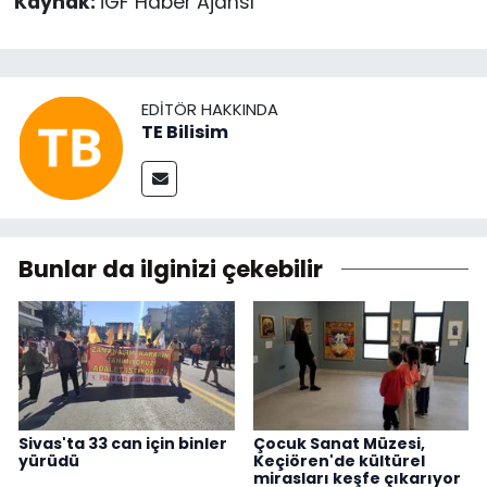
Kaynak:
İGF Haber Ajansı
EDITÖR HAKKINDA
TE Bilisim
Bunlar da ilginizi çekebilir
Sivas'ta 33 can için binler
Çocuk Sanat Müzesi,
yürüdü
Keçiören'de kültürel
mirasları keşfe çıkarıyor