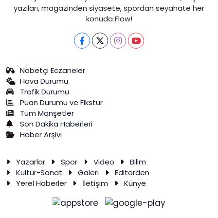
yazıları, magazinden siyasete, spordan seyahate her
konuda Flow!
Nöbetçi Eczaneler
Hava Durumu
Trafik Durumu
Puan Durumu ve Fikstür
Tüm Manşetler
Son Dakika Haberleri
Haber Arşivi
Yazarlar
Spor
Video
Bilim
Kültür-Sanat
Galeri
Editörden
Yerel Haberler
İletişim
Künye