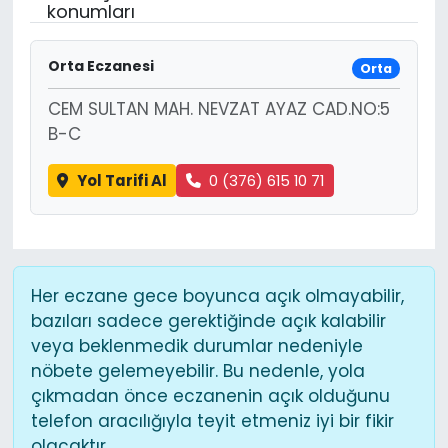
konumları
Orta Eczanesi
Orta
CEM SULTAN MAH. NEVZAT AYAZ CAD.NO:5
B-C
Yol Tarifi Al
0 (376) 615 10 71
Her eczane gece boyunca açık olmayabilir,
bazıları sadece gerektiğinde açık kalabilir
veya beklenmedik durumlar nedeniyle
nöbete gelemeyebilir. Bu nedenle, yola
çıkmadan önce eczanenin açık olduğunu
telefon aracılığıyla teyit etmeniz iyi bir fikir
olacaktır.