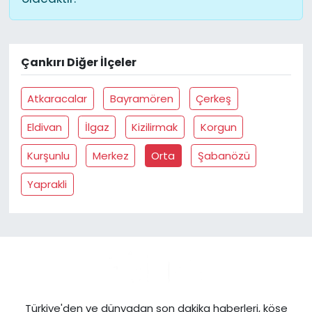
Çankırı Diğer İlçeler
Atkaracalar
Bayramören
Çerkeş
Eldivan
İlgaz
Kizilirmak
Korgun
Kurşunlu
Merkez
Orta
Şabanözü
Yaprakli
Türkiye'den ve dünyadan son dakika haberleri, köşe