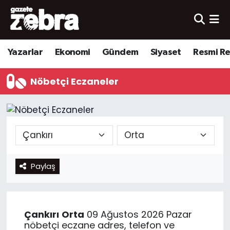
Yazarlar
Nöbetçi Eczaneler
Yazarlar
Ekonomi
Gündem
Siyaset
Resmi R
Ekonomi
Hava Durumu
Nöbetçi Eczaneler
Kültür-Sanat
Trafik Durumu
Yerel
Süper Lig Puan Durumu ve Fikstür
Spor
Tüm Manşetler
Paylaş
Son Dakika Haberleri
Haber Arşivi
Çankırı
Orta
09 Ağustos 2026 Pazar
nöbetçi eczane adres, telefon ve