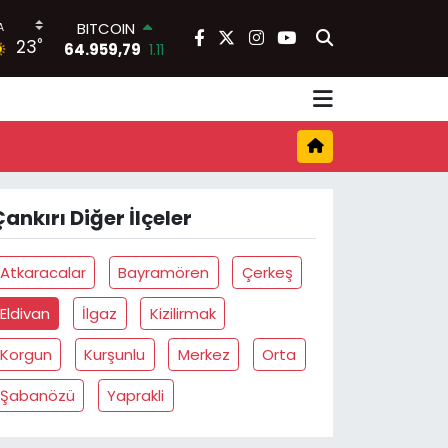
BITCOIN
°
23
64.959,79
1.11
DOLAR
47,7436
0.18
EURO
55,2510
0.32
STERLİN
64,4811
0.38
GRAM ALTIN
ankırı Diğer İlçeler
6660.55
0.03
BİST100
13.779
-14
Atkaracalar
Bayramören
Çerkeş
Eldivan
İlgaz
Kizilirmak
Korgun
Kurşunlu
Merkez
Orta
Şabanözü
Yaprakli