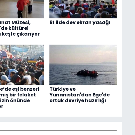
nat Müzesi,
81 ilde dev ekran yasağı
'de kültürel
 keşfe çıkarıyor
e’de eşi benzeri
Türkiye ve
iş bir felaket
Yunanistan'dan Ege'de
izin önünde
ortak devriye hazırlığı
or