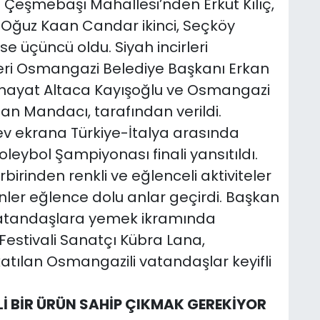
Çeşmebaşı Mahallesi’nden Erkut Kılıç,
 Oğuz Kaan Candar ikinci, Seçköy
 üçüncü oldu. Siyah incirleri
leri Osmangazi Belediye Başkanı Erkan
urhayat Altaca Kayışoğlu ve Osmangazi
n Mandacı, tarafından verildi.
ev ekrana Türkiye-İtalya arasında
eybol Şampiyonası finali yansıtıldı.
birinden renkli ve eğlenceli aktiviteler
nler eğlence dolu anlar geçirdi. Başkan
n vatandaşlara yemek ikramında
Festivali Sanatçı Kübra Lana,
katılan Osmangazili vatandaşlar keyifli
Lİ BİR ÜRÜN SAHİP ÇIKMAK GEREKİYOR