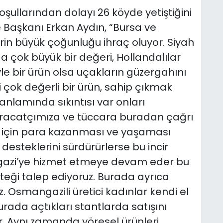
koşullarından dolayı 26 köyde yetiştiğini
Başkanı Erkan Aydın, “Bursa ve
rin büyük çoğunluğu ihraç oluyor. Siyah
a çok büyük bir değeri, Hollandalılar
e bir ürün olsa uçakların güzergahını
ği çok değerli bir ürün, sahip çıkmak
t anlamında sıkıntısı var onları
ihracatçımıza ve tüccara buradan çağrı
si için para kazanması ve yaşaması
desteklerini sürdürürlerse bu incir
gazi’ye hizmet etmeye devam eder bu
teği talep ediyoruz. Burada ayrıca
. Osmangazili üretici kadınlar kendi el
burada açtıkları stantlarda satışını
r. Aynı zamanda yöresel ürünleri