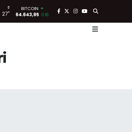
64.643,95
0.16
DOLAR
°
27
47,6704
0
EURO
55,0406
-0.08
STERLİN
64,2143
0
GRAM ALTIN
6500.87
0.12
i
BİST100
13.799
70