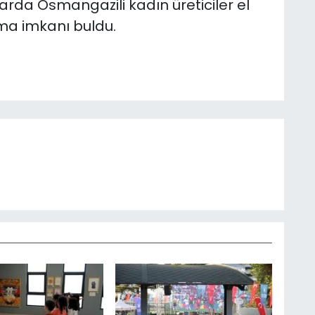
arda Osmangazili kadın üreticiler el
tma imkanı buldu.