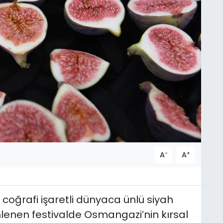
-
+
A
A
coğrafi işaretli dünyaca ünlü siyah
enlenen festivalde Osmangazi’nin kırsal