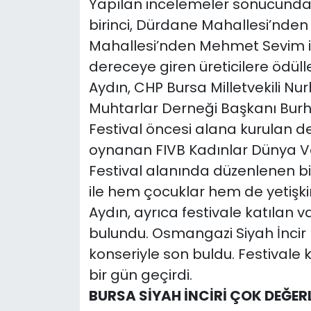
Yapılan incelemeler sonucunda 
birinci, Dürdane Mahallesi’nden
Mahallesi’nden Mehmet Sevim ise
dereceye giren üreticilere ödül
Aydın, CHP Bursa Milletvekili N
Muhtarlar Derneği Başkanı Burha
Festival öncesi alana kurulan d
oynanan FIVB Kadınlar Dünya Vol
Festival alanında düzenlenen bir
ile hem çocuklar hem de yetişki
Aydın, ayrıca festivale katıla
bulundu. Osmangazi Siyah İncir 
konseriyle son buldu. Festivale 
bir gün geçirdi.
BURSA SİYAH İNCİRİ ÇOK DEĞER