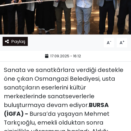
Paylaş
-
+
A
A
17.09.2025 - 16:12
Sanata ve sanatkârlara verdiği destekle
öne çıkan Osmangazi Belediyesi, usta
sanatçıların eserlerini kültür
merkezlerinde sanatseverlerle
buluşturmaya devam ediyor.
BURSA
(İGFA) -
Bursa’da yaşayan Mehmet
Tarkçıoğlu, emekli olduktan sonra