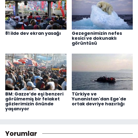
81 ilde dev ekran yasağı
Gezegenimizin nefes
kesici ve dokunaklı
görüntüsü
BM: Gazze’de eşi benzeri
Türkiye ve
görülmemiş bir felaket
Yunanistan'dan Ege'de
gözlerimizin önünde
ortak devriye hazırlığı
yaşanıyor
Yorumlar