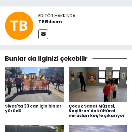
EDITÖR HAKKINDA
TE Bilisim
Bunlar da ilginizi çekebilir
Sivas'ta 33 can için binler
Çocuk Sanat Müzesi,
yürüdü
Keçiören'de kültürel
mirasları keşfe çıkarıyor