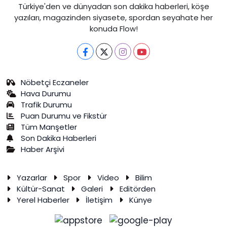
Türkiye'den ve dünyadan son dakika haberleri, köşe
yazıları, magazinden siyasete, spordan seyahate her
konuda Flow!
Nöbetçi Eczaneler
Hava Durumu
Trafik Durumu
Puan Durumu ve Fikstür
Tüm Manşetler
Son Dakika Haberleri
Haber Arşivi
Yazarlar
Spor
Video
Bilim
Kültür-Sanat
Galeri
Editörden
Yerel Haberler
İletişim
Künye