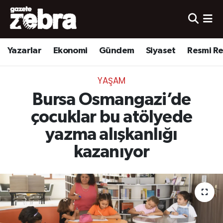
Yazarlar
Nöbetçi Eczaneler
Yazarlar
Ekonomi
Gündem
Siyaset
Resmi R
Ekonomi
Hava Durumu
YAŞAM
Kültür-Sanat
Trafik Durumu
Bursa Osmangazi’de
Yerel
Süper Lig Puan Durumu ve Fikstür
çocuklar bu atölyede
yazma alışkanlığı
Spor
Tüm Manşetler
kazanıyor
Son Dakika Haberleri
Haber Arşivi