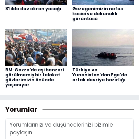
81 ilde dev ekran yasağı
Gezegenimizin nefes
kesici ve dokunaklı
görüntüsü
BM: Gazze’de eşi benzeri
Türkiye ve
görülmemiş bir felaket
Yunanistan'dan Ege'de
gözlerimizin önünde
ortak devriye hazırlığı
yaşanıyor
Yorumlar