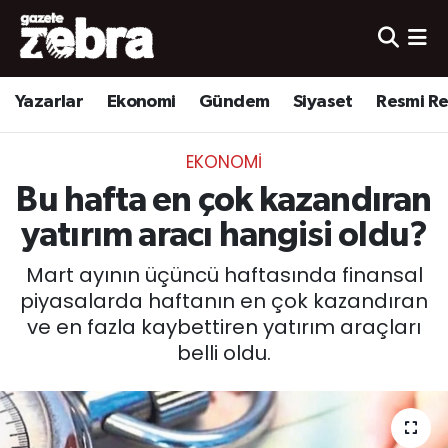
Yazarlar
Nöbetçi Eczaneler
Yazarlar
Ekonomi
Gündem
Siyaset
Resmi R
Ekonomi
Hava Durumu
EKONOMI
Kültür-Sanat
Trafik Durumu
Bu hafta en çok kazandıran
Yerel
Süper Lig Puan Durumu ve Fikstür
yatırım aracı hangisi oldu?
Mart ayının üçüncü haftasında finansal
Spor
Tüm Manşetler
piyasalarda haftanın en çok kazandıran
ve en fazla kaybettiren yatırım araçları
Son Dakika Haberleri
belli oldu.
Haber Arşivi