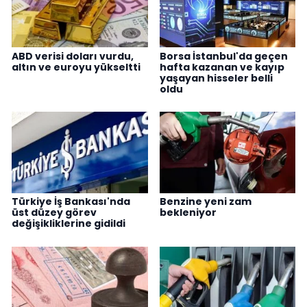
ABD verisi doları vurdu,
Borsa İstanbul'da geçen
altın ve euroyu yükseltti
hafta kazanan ve kayıp
yaşayan hisseler belli
oldu
Türkiye İş Bankası'nda
Benzine yeni zam
üst düzey görev
bekleniyor
değişikliklerine gidildi