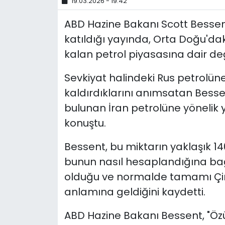
19.03.2026 - 19:42
ABD Hazine Bakanı Scott Bessen
katıldığı yayında, Orta Doğu'dak
kalan petrol piyasasına dair d
Sevkiyat halindeki Rus petrolüne
kaldırdıklarını anımsatan Bess
bulunan İran petrolüne yönelik ya
konuştu.
Bessent, bu miktarın yaklaşık 14
bunun nasıl hesaplandığına bağl
olduğu ve normalde tamamı Çin'e
anlamına geldiğini kaydetti.
ABD Hazine Bakanı Bessent, "Ö