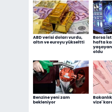
ABD verisi doları vurdu,
Borsa İs
altın ve euroyu yükseltti
hafta ka
yaşayan h
oldu
Benzine yeni zam
Bakanlık
bekleniyor
vize' kar