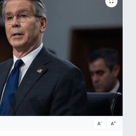
-
+
A
A