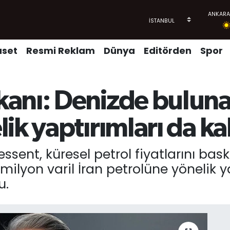
aset
Resmi Reklam
Dünya
Editörden
Spor
anı: Denizde buluna
k yaptırımları da kal
ssent, küresel petrol fiyatlarını ba
ilyon varil İran petrolüne yönelik ya
u.