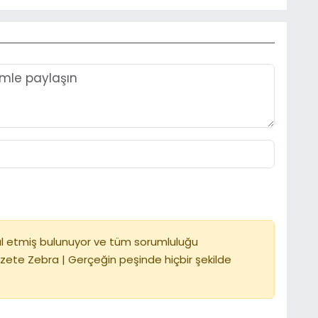
l etmiş bulunuyor ve tüm sorumluluğu
zete Zebra | Gerçeğin peşinde hiçbir şekilde