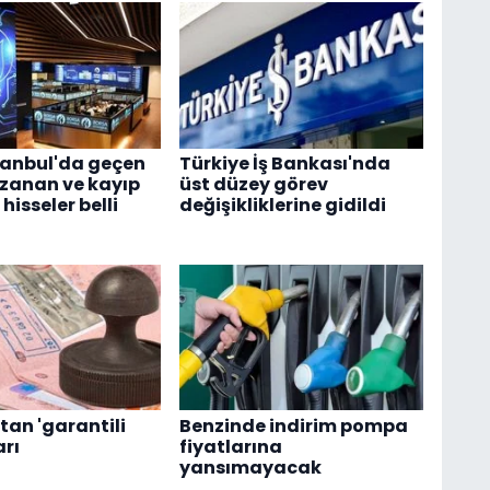
tanbul'da geçen
Türkiye İş Bankası'nda
zanan ve kayıp
üst düzey görev
isseler belli
değişikliklerine gidildi
tan 'garantili
Benzinde indirim pompa
arı
fiyatlarına
yansımayacak