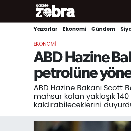
Yazarlar
Nöbetçi Eczaneler
Yazarlar
Ekonomi
Gündem
Siy
Ekonomi
Hava Durumu
EKONOMI
Kültür-Sanat
Trafik Durumu
ABD Hazine Bak
Yerel
Süper Lig Puan Durumu ve Fikstür
petrolüne yöneli
Spor
Tüm Manşetler
ABD Hazine Bakanı Scott Be
mahsur kalan yaklaşık 140 m
Son Dakika Haberleri
kaldırabileceklerini duyurd
Haber Arşivi