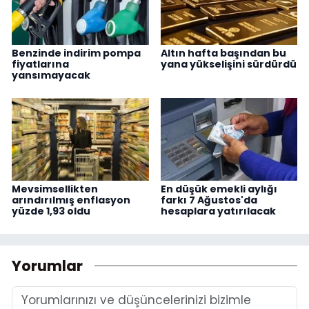
Benzinde indirim pompa
Altın hafta başından bu
fiyatlarına
yana yükselişini sürdürdü
yansımayacak
Mevsimsellikten
En düşük emekli aylığı
arındırılmış enflasyon
farkı 7 Ağustos'da
yüzde 1,93 oldu
hesaplara yatırılacak
Yorumlar