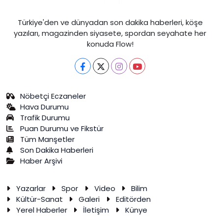
Türkiye'den ve dünyadan son dakika haberleri, köşe
yazıları, magazinden siyasete, spordan seyahate her
konuda Flow!
Nöbetçi Eczaneler
Hava Durumu
Trafik Durumu
Puan Durumu ve Fikstür
Tüm Manşetler
Son Dakika Haberleri
Haber Arşivi
Yazarlar
Spor
Video
Bilim
Kültür-Sanat
Galeri
Editörden
Yerel Haberler
İletişim
Künye