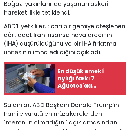
Boğazı yakınlarında yaşanan askeri
hareketlilikle tetiklendi.
ABD’li yetkililer, ticari bir gemiye ateşlenen
dört adet İran insansız hava aracının
(İHA) düşürüldüğünü ve bir İHA fırlatma
ünitesinin imha edildiğini açıkladı.
En düşük emekli
aylığı farkı 7
Ağustos'da
hesaplara
yatırılacak
Saldırılar, ABD Başkanı Donald Trump’ın
İran ile yürütülen müzakerelerden
"memnun olmadığını" açıklamasından