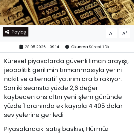
Paylaş
-
+
A
A
28.05.2026 - 09:14
Okunma Süresi: 1 Dk
Küresel piyasalarda güvenli liman arayışı,
jeopolitik gerilimin tırmanmasıyla yerini
nakit ve alternatif yatırımlara bırakıyor.
Son iki seansta yüzde 2,6 değer
kaybeden ons altın yeni işlem gününde
yüzde 1 oranında ek kayıpla 4.405 dolar
seviyelerine geriledi.
Piyasalardaki satış baskısı, Hürmüz