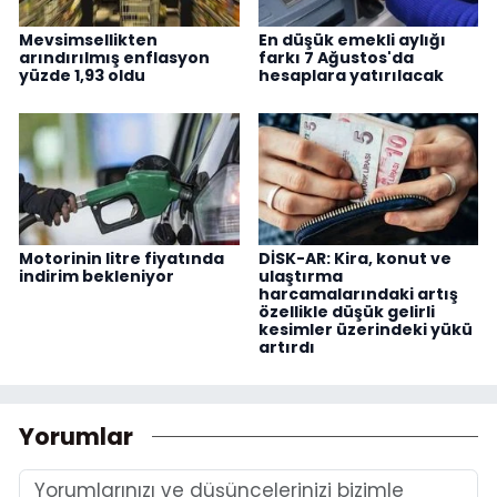
Mevsimsellikten
En düşük emekli aylığı
arındırılmış enflasyon
farkı 7 Ağustos'da
yüzde 1,93 oldu
hesaplara yatırılacak
Motorinin litre fiyatında
DİSK-AR: Kira, konut ve
indirim bekleniyor
ulaştırma
harcamalarındaki artış
özellikle düşük gelirli
kesimler üzerindeki yükü
artırdı
Yorumlar