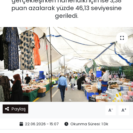
gerçekleşirken hanehalkı için ise 3,38
puan azalarak yüzde 46,13 seviyesine
geriledi.
Paylaş
-
+
A
A
22.06.2026 - 15:07
Okunma Süresi: 1 Dk