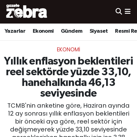
Yazarlar
Nöbetçi Eczaneler
Yazarlar
Ekonomi
Gündem
Siyaset
Resmi R
Ekonomi
Hava Durumu
EKONOMI
Kültür-Sanat
Trafik Durumu
Yıllık enflasyon beklentileri
Yerel
Süper Lig Puan Durumu ve Fikstür
reel sektörde yüzde 33,10,
hanehalkında 46,13
Spor
Tüm Manşetler
seviyesinde
Son Dakika Haberleri
TCMB'nin anketine göre, Haziran ayında
12 ay sonrası yıllık enflasyon beklentileri
Haber Arşivi
bir önceki aya göre, reel sektör için
değişmeyerek yüzde 33,10 seviyesinde