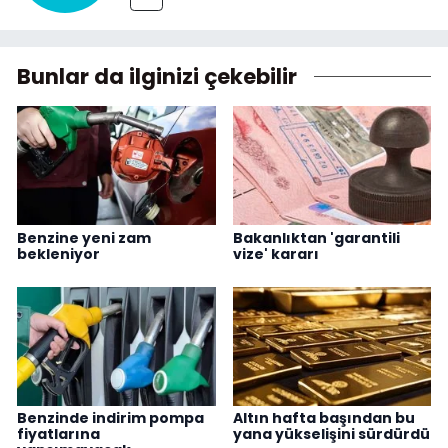
Bunlar da ilginizi çekebilir
Benzine yeni zam
Bakanlıktan 'garantili
bekleniyor
vize' kararı
Benzinde indirim pompa
Altın hafta başından bu
fiyatlarına
yana yükselişini sürdürdü