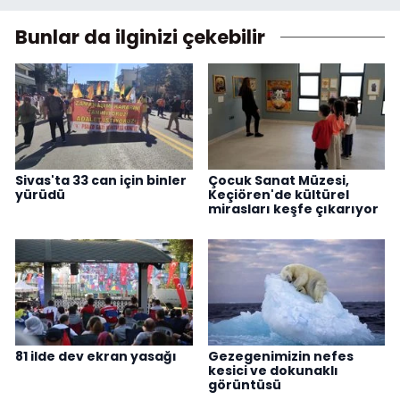
Bunlar da ilginizi çekebilir
Sivas'ta 33 can için binler
Çocuk Sanat Müzesi,
yürüdü
Keçiören'de kültürel
mirasları keşfe çıkarıyor
81 ilde dev ekran yasağı
Gezegenimizin nefes
kesici ve dokunaklı
görüntüsü