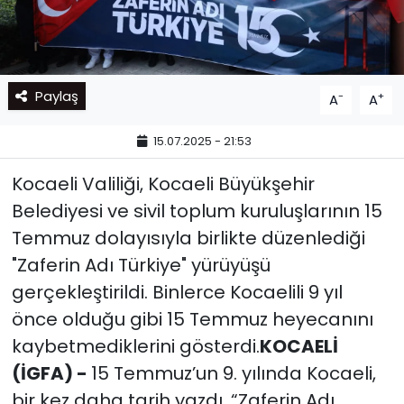
Paylaş
-
+
A
A
15.07.2025 - 21:53
Kocaeli Valiliği, Kocaeli Büyükşehir
Belediyesi ve sivil toplum kuruluşlarının 15
Temmuz dolayısıyla birlikte düzenlediği
"Zaferin Adı Türkiye" yürüyüşü
gerçekleştirildi. Binlerce Kocaelili 9 yıl
önce olduğu gibi 15 Temmuz heyecanını
kaybetmediklerini gösterdi.
KOCAELİ
(İGFA) -
15 Temmuz’un 9. yılında Kocaeli,
bir kez daha tarih yazdı. “Zaferin Adı