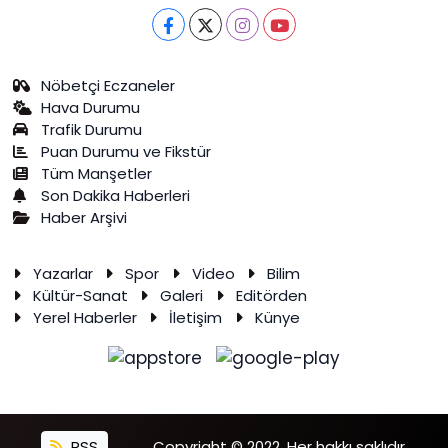
Nöbetçi Eczaneler
Hava Durumu
Trafik Durumu
Puan Durumu ve Fikstür
Tüm Manşetler
Son Dakika Haberleri
Haber Arşivi
Yazarlar
Spor
Video
Bilim
Kültür-Sanat
Galeri
Editörden
Yerel Haberler
İletişim
Künye
RSS
Copyright © 2022. Her hakkı saklıdır.