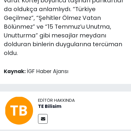
vardı. Kortej boyunca taşınan pankartlar
da oldukça anlamlıydı. “Türkiye
Geçilmez”, “Şehitler Ölmez Vatan
Bölünmez” ve “15 Temmuz’u Unutma,
Unutturma” gibi mesajlar meydanı
dolduran binlerin duygularına tercüman
oldu.
Kaynak:
İGF Haber Ajansı
EDITÖR HAKKINDA
TE Bilisim