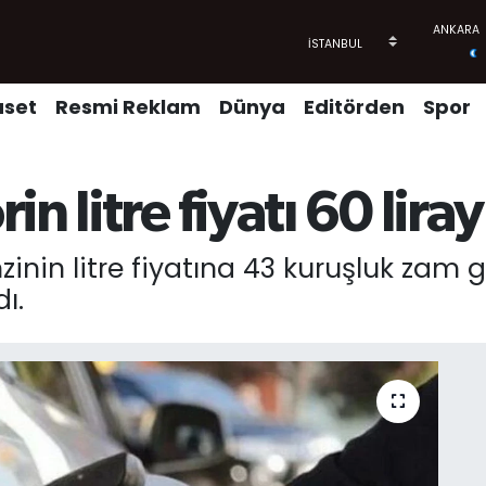
aset
Resmi Reklam
Dünya
Editörden
Spor
 litre fiyatı 60 lirayı
inin litre fiyatına 43 kuruşluk zam g
ı.