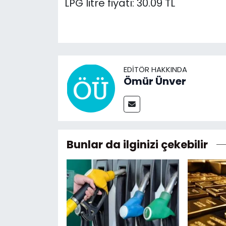
LPG litre fiyatı: 30.09 TL
EDITÖR HAKKINDA
Ömür Ünver
Bunlar da ilginizi çekebilir