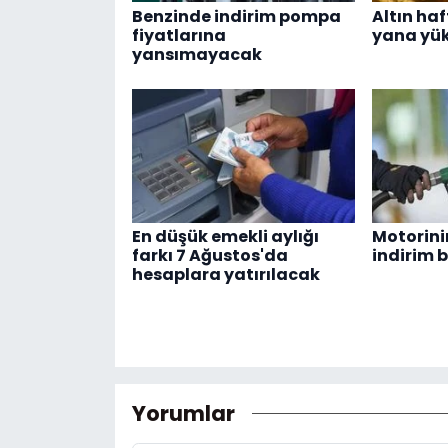
Benzinde indirim pompa
Altın ha
fiyatlarına
yana yük
yansımayacak
En düşük emekli aylığı
Motorinin
farkı 7 Ağustos'da
indirim 
hesaplara yatırılacak
Yorumlar