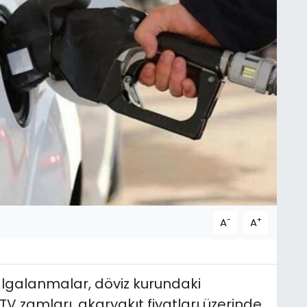
-
+
A
A
lgalanmalar, döviz kurundaki
TV zamları, akaryakıt fiyatları üzerinde