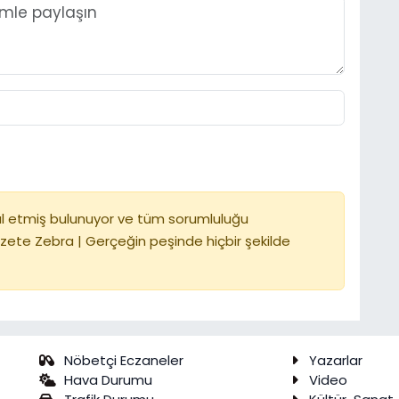
l etmiş bulunuyor ve tüm sorumluluğu
zete Zebra | Gerçeğin peşinde hiçbir şekilde
Nöbetçi Eczaneler
Yazarlar
Hava Durumu
Video