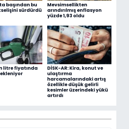
fta başından bu
Mevsimsellikten
selişini sürdürdü
arındırılmış enflasyon
yüzde 1,93 oldu
 litre fiyatında
DİSK-AR: Kira, konut ve
bekleniyor
ulaştırma
harcamalarındaki artış
özellikle düşük gelirli
kesimler üzerindeki yükü
artırdı