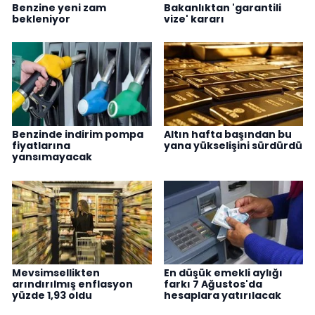
Benzine yeni zam
Bakanlıktan 'garantili
bekleniyor
vize' kararı
Benzinde indirim pompa
Altın hafta başından bu
fiyatlarına
yana yükselişini sürdürdü
yansımayacak
Mevsimsellikten
En düşük emekli aylığı
arındırılmış enflasyon
farkı 7 Ağustos'da
yüzde 1,93 oldu
hesaplara yatırılacak