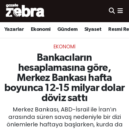
Yazarlar
Nöbetçi Eczaneler
Yazarlar
Ekonomi
Gündem
Siyaset
Resmi R
Ekonomi
Hava Durumu
EKONOMI
Kültür-Sanat
Trafik Durumu
Bankacıların
Yerel
Süper Lig Puan Durumu ve Fikstür
hesaplamasına göre,
Merkez Bankası hafta
Spor
Tüm Manşetler
boyunca 12-15 milyar dolar
Son Dakika Haberleri
döviz sattı
Merkez Bankası, ABD-İsrail ile İran’ın
Haber Arşivi
arasında süren savaş nedeniyle bir dizi
önlemlerle haftaya başlarken, kurda da