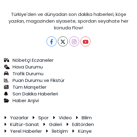
Türkiye'den ve dünyadan son dakika haberleri, köşe
yazıları, magazinden siyasete, spordan seyahate her
konuda Flow!
Nöbetçi Eczaneler
Hava Durumu
Trafik Durumu
Puan Durumu ve Fikstür
Tüm Manşetler
Son Dakika Haberleri
Haber Arşivi
Yazarlar
Spor
Video
Bilim
Kültür-Sanat
Galeri
Editörden
Yerel Haberler
İletişim
Künye