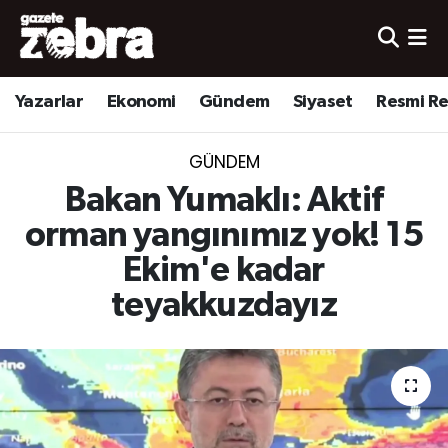
Yazarlar
Nöbetçi Eczaneler
Yazarlar
Ekonomi
Gündem
Siyaset
Resmi R
Ekonomi
Hava Durumu
GÜNDEM
Kültür-Sanat
Trafik Durumu
Bakan Yumaklı: Aktif
Yerel
Süper Lig Puan Durumu ve Fikstür
orman yangınımız yok! 15
Ekim'e kadar
Spor
Tüm Manşetler
teyakkuzdayız
Son Dakika Haberleri
Haber Arşivi