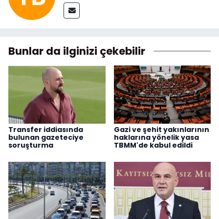
Bunlar da ilginizi çekebilir
Transfer iddiasında
Gazi ve şehit yakınlarının
bulunan gazeteciye
haklarına yönelik yasa
soruşturma
TBMM'de kabul edildi