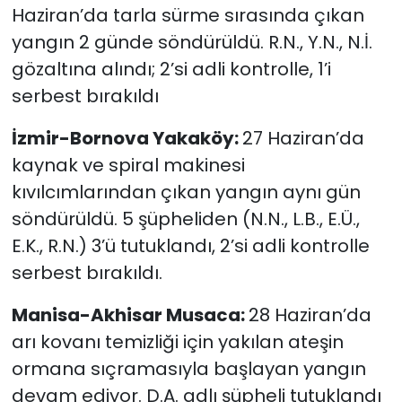
Haziran’da tarla sürme sırasında çıkan
yangın 2 günde söndürüldü. R.N., Y.N., N.İ.
gözaltına alındı; 2’si adli kontrolle, 1’i
serbest bırakıldı
İzmir-Bornova Yakaköy:
27 Haziran’da
kaynak ve spiral makinesi
kıvılcımlarından çıkan yangın aynı gün
söndürüldü. 5 şüpheliden (N.N., L.B., E.Ü.,
E.K., R.N.) 3’ü tutuklandı, 2’si adli kontrolle
serbest bırakıldı.
Manisa-Akhisar Musaca:
28 Haziran’da
arı kovanı temizliği için yakılan ateşin
ormana sıçramasıyla başlayan yangın
devam ediyor. D.A. adlı şüpheli tutuklandı