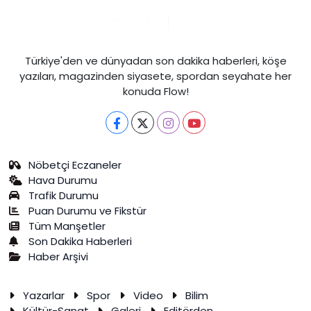
Türkiye'den ve dünyadan son dakika haberleri, köşe
yazıları, magazinden siyasete, spordan seyahate her
konuda Flow!
Nöbetçi Eczaneler
Hava Durumu
Trafik Durumu
Puan Durumu ve Fikstür
Tüm Manşetler
Son Dakika Haberleri
Haber Arşivi
Yazarlar
Spor
Video
Bilim
Kültür-Sanat
Galeri
Editörden