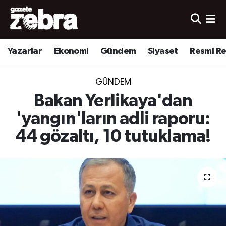
Yazarlar
Nöbetçi Eczaneler
Yazarlar
Ekonomi
Gündem
Siyaset
Resmi R
Ekonomi
Hava Durumu
GÜNDEM
Kültür-Sanat
Trafik Durumu
Bakan Yerlikaya'dan
Yerel
Süper Lig Puan Durumu ve Fikstür
'yangın'ların adli raporu:
44 gözaltı, 10 tutuklama!
Spor
Tüm Manşetler
Son Dakika Haberleri
Haber Arşivi