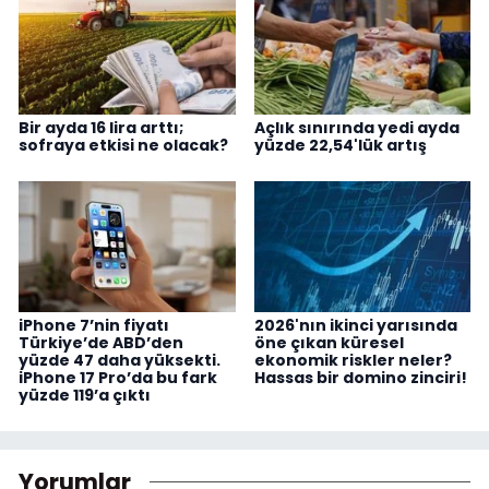
Bir ayda 16 lira arttı;
Açlık sınırında yedi ayda
sofraya etkisi ne olacak?
yüzde 22,54'lük artış
iPhone 7’nin fiyatı
2026'nın ikinci yarısında
Türkiye’de ABD’den
öne çıkan küresel
yüzde 47 daha yüksekti.
ekonomik riskler neler?
iPhone 17 Pro’da bu fark
Hassas bir domino zinciri!
yüzde 119’a çıktı
Yorumlar