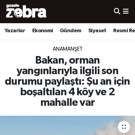
Yazarlar
Nöbetçi Eczaneler
Yazarlar
Ekonomi
Gündem
Siyaset
Resmi R
Ekonomi
Hava Durumu
ANAMANŞET
Kültür-Sanat
Trafik Durumu
Bakan, orman
Yerel
Süper Lig Puan Durumu ve Fikstür
yangınlarıyla ilgili son
durumu paylaştı: Şu an için
Spor
Tüm Manşetler
boşaltılan 4 köy ve 2
Son Dakika Haberleri
mahalle var
Haber Arşivi