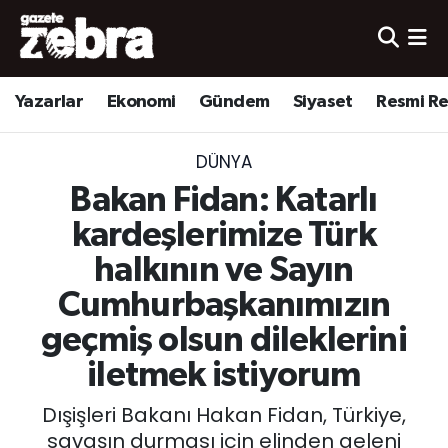
Yazarlar
Nöbetçi Eczaneler
Yazarlar
Ekonomi
Gündem
Siyaset
Resmi R
Ekonomi
Hava Durumu
DÜNYA
Kültür-Sanat
Trafik Durumu
Bakan Fidan: Katarlı
Yerel
Süper Lig Puan Durumu ve Fikstür
kardeşlerimize Türk
halkının ve Sayın
Spor
Tüm Manşetler
Cumhurbaşkanımızın
Son Dakika Haberleri
geçmiş olsun dileklerini
iletmek istiyorum
Haber Arşivi
Dışişleri Bakanı Hakan Fidan, Türkiye,
savaşın durması için elinden geleni