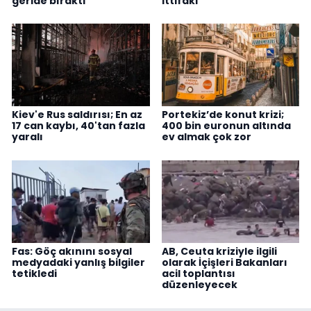
geride bıraktı
ittifakı
Kiev'e Rus saldırısı; En az
Portekiz’de konut krizi;
17 can kaybı, 40'tan fazla
400 bin euronun altında
yaralı
ev almak çok zor
Fas: Göç akınını sosyal
AB, Ceuta kriziyle ilgili
medyadaki yanlış bilgiler
olarak İçişleri Bakanları
tetikledi
acil toplantısı
düzenleyecek