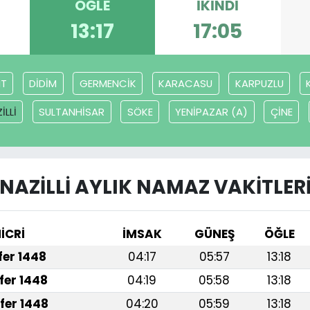
ÖĞLE
İKINDI
13:17
17:05
NT
DİDİM
GERMENCİK
KARACASU
KARPUZLU
İLLİ
SULTANHİSAR
SÖKE
YENİPAZAR (A)
ÇİNE
NAZİLLİ AYLIK NAMAZ VAKITLER
İCRİ
İMSAK
GÜNEŞ
ÖĞLE
afer 1448
04:17
05:57
13:18
fer 1448
04:19
05:58
13:18
fer 1448
04:20
05:59
13:18