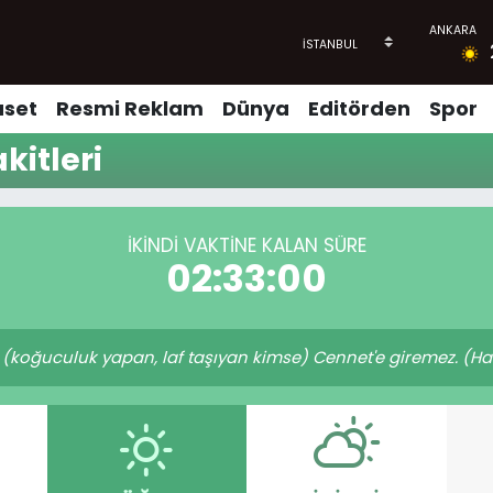
aset
Resmi Reklam
Dünya
Editörden
Spor
kitleri
İKINDI VAKTINE KALAN SÜRE
02:33:00
oğuculuk yapan, laf taşıyan kimse) Cennet'e giremez. (Hadi