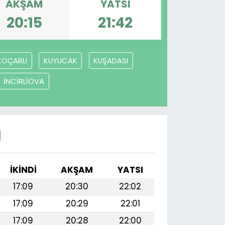
AKŞAM
YATSI
20:15
21:42
KOÇARLI
KUYUCAK
KUŞADASI
İNCİRLİOVA
I
İKINDI
AKŞAM
YATSI
17:09
20:30
22:02
17:09
20:29
22:01
17:09
20:28
22:00