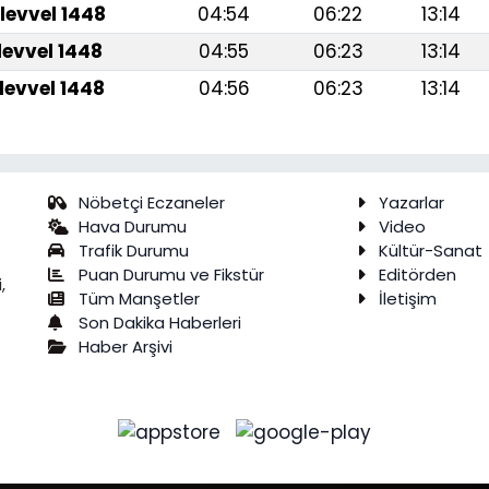
levvel 1448
04:54
06:22
13:14
levvel 1448
04:55
06:23
13:14
levvel 1448
04:56
06:23
13:14
Nöbetçi Eczaneler
Yazarlar
Hava Durumu
Video
Trafik Durumu
Kültür-Sanat
Puan Durumu ve Fikstür
Editörden
,
Tüm Manşetler
İletişim
Son Dakika Haberleri
Haber Arşivi