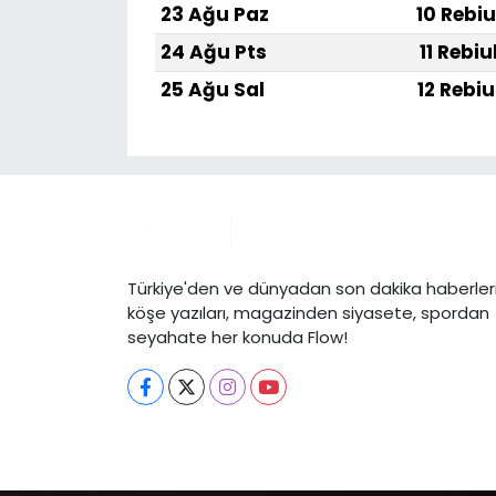
23 Ağu Paz
10 Rebiu
24 Ağu Pts
11 Rebiu
25 Ağu Sal
12 Rebiu
Türkiye'den ve dünyadan son dakika haberleri
köşe yazıları, magazinden siyasete, spordan
seyahate her konuda Flow!