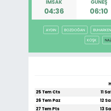
İMSAK
GÜNEŞ
04:36
06:10
AYDIN
BOZDOĞAN
BUHARKE
KÖŞK
NAZ
H
25 Tem Cts
11 S
26 Tem Paz
12 Sa
27 Tem Pts
13 Sa