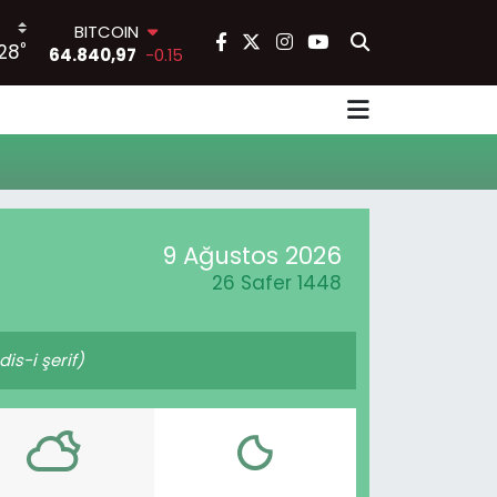
BITCOIN
°
28
64.840,97
-0.15
DOLAR
47,7436
0.18
EURO
55,2510
0.32
STERLİN
64,4811
0.38
GRAM ALTIN
6660.55
0
9 Ağustos 2026
BİST100
26 Safer 1448
13.779
-14
s-i şerif)