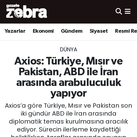
Yazarlar
Nöbetçi Eczaneler
Yazarlar
Ekonomi
Gündem
Siyaset
Resmi R
Ekonomi
Hava Durumu
DÜNYA
Kültür-Sanat
Trafik Durumu
Axios: Türkiye, Mısır ve
Yerel
Süper Lig Puan Durumu ve Fikstür
Pakistan, ABD ile İran
arasında arabuluculuk
Spor
Tüm Manşetler
yapıyor
Son Dakika Haberleri
Axios’a göre Türkiye, Mısır ve Pakistan son
iki gündür ABD ile İran arasında
Haber Arşivi
diplomatik temas kurulmasına aracılık
ediyor. Sürecin ilerleme kaydettiği