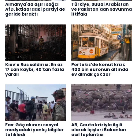
Almanya'da aşırı sağcı
Türkiye, Suudi Arabistan
AfD, iktidardaki partiyi de
ve Pakistan'dan savunma
geride bıraktı
ittifakı
Kiev'e Rus saldırısı; En az
Portekiz’de konut krizi;
17 can kaybı, 40'tan fazla
400 bin euronun altında
yaralı
ev almak çok zor
Fas: Göç akınını sosyal
AB, Ceuta kriziyle ilgili
medyadaki yanlış bilgiler
olarak İçişleri Bakanları
tetikledi
acil toplantısı