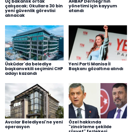
Üç bakanlık ortak
AHBAP Derneği’nin
çalışacak; Okullara 30 bin
yönetimi için kayyum
yeni güvenlik görevlisi
atandı
alınacak
Üsküdar'da belediye
Yeni Parti Manisa İl
başkanvekili seçimini CHP
Başkanı gözaltına alındı
adayı kazandı
Avcılar Belediyesi'ne yeni
Özel hakkında
operasyon
"zincirleme şekilde
rüşvet" fezlekesi