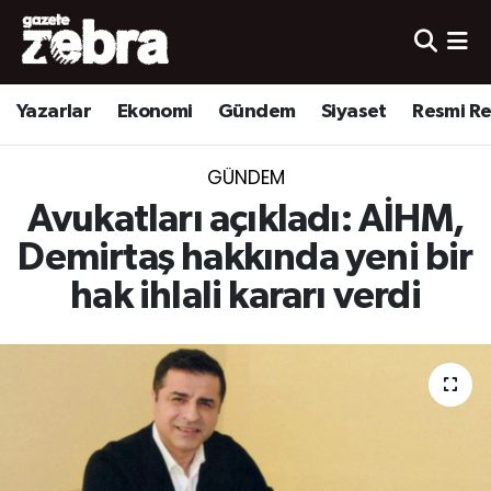
Yazarlar
Nöbetçi Eczaneler
Yazarlar
Ekonomi
Gündem
Siyaset
Resmi R
Ekonomi
Hava Durumu
GÜNDEM
Kültür-Sanat
Trafik Durumu
Avukatları açıkladı: AİHM,
Yerel
Süper Lig Puan Durumu ve Fikstür
Demirtaş hakkında yeni bir
hak ihlali kararı verdi
Spor
Tüm Manşetler
Son Dakika Haberleri
Haber Arşivi