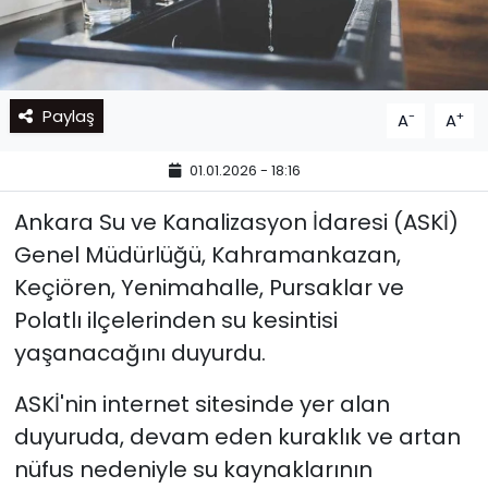
Paylaş
-
+
A
A
01.01.2026 - 18:16
Ankara Su ve Kanalizasyon İdaresi (ASKİ)
Genel Müdürlüğü, Kahramankazan,
Keçiören, Yenimahalle, Pursaklar ve
Polatlı ilçelerinden su kesintisi
yaşanacağını duyurdu.
ASKİ'nin internet sitesinde yer alan
duyuruda, devam eden kuraklık ve artan
nüfus nedeniyle su kaynaklarının