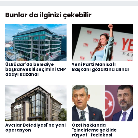
Bunlar da ilginizi çekebilir
Üsküdar'da belediye
Yeni Parti Manisa İl
başkanvekili seçimini CHP
Başkanı gözaltına alındı
adayı kazandı
Avcılar Belediyesi'ne yeni
Özel hakkında
operasyon
"zincirleme şekilde
rüşvet" fezlekesi