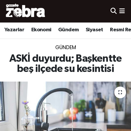
Yazarlar
Nöbetçi Eczaneler
Yazarlar
Ekonomi
Gündem
Siyaset
Resmi R
Ekonomi
Hava Durumu
GÜNDEM
Kültür-Sanat
Trafik Durumu
ASKİ duyurdu; Başkentte
Yerel
Süper Lig Puan Durumu ve Fikstür
beş ilçede su kesintisi
Spor
Tüm Manşetler
Son Dakika Haberleri
Haber Arşivi