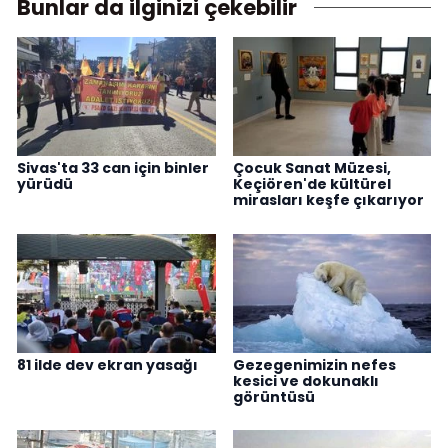
Bunlar da ilginizi çekebilir
Sivas'ta 33 can için binler
Çocuk Sanat Müzesi,
yürüdü
Keçiören'de kültürel
mirasları keşfe çıkarıyor
81 ilde dev ekran yasağı
Gezegenimizin nefes
kesici ve dokunaklı
görüntüsü