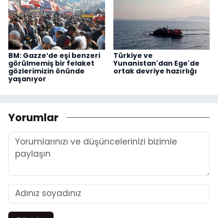
BM: Gazze’de eşi benzeri
Türkiye ve
görülmemiş bir felaket
Yunanistan'dan Ege'de
gözlerimizin önünde
ortak devriye hazırlığı
yaşanıyor
Yorumlar