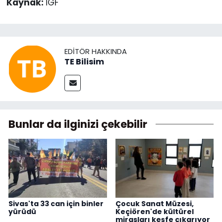
Kaynak:
İGF
EDITÖR HAKKINDA
TE Bilisim
Bunlar da ilginizi çekebilir
Sivas'ta 33 can için binler
Çocuk Sanat Müzesi,
yürüdü
Keçiören'de kültürel
mirasları keşfe çıkarıyor