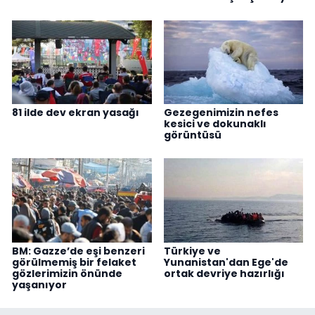
81 ilde dev ekran yasağı
Gezegenimizin nefes
kesici ve dokunaklı
görüntüsü
BM: Gazze’de eşi benzeri
Türkiye ve
görülmemiş bir felaket
Yunanistan'dan Ege'de
gözlerimizin önünde
ortak devriye hazırlığı
yaşanıyor