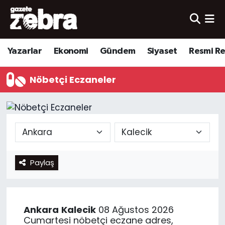
Yazarlar
Nöbetçi Eczaneler
Yazarlar
Ekonomi
Gündem
Siyaset
Resmi R
Ekonomi
Hava Durumu
Nöbetçi Eczaneler
Kültür-Sanat
Trafik Durumu
Yerel
Süper Lig Puan Durumu ve Fikstür
Spor
Tüm Manşetler
Paylaş
Son Dakika Haberleri
Haber Arşivi
Ankara
Kalecik
08 Ağustos 2026
Cumartesi nöbetçi eczane adres,