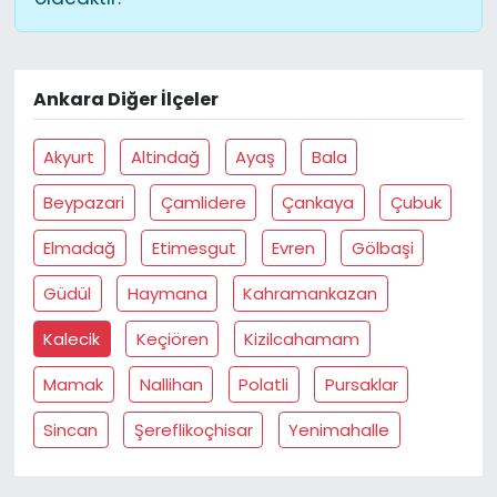
Ankara Diğer İlçeler
Akyurt
Altindağ
Ayaş
Bala
Beypazari
Çamlidere
Çankaya
Çubuk
Elmadağ
Etimesgut
Evren
Gölbaşi
Güdül
Haymana
Kahramankazan
Kalecik
Keçiören
Kizilcahamam
Mamak
Nallihan
Polatli
Pursaklar
Sincan
Şereflikoçhisar
Yenimahalle