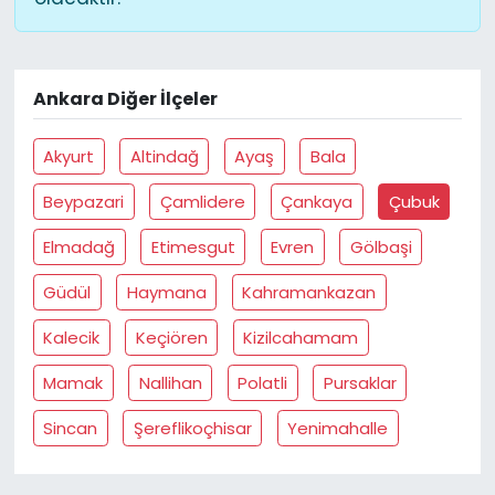
Ankara Diğer İlçeler
Akyurt
Altindağ
Ayaş
Bala
Beypazari
Çamlidere
Çankaya
Çubuk
Elmadağ
Etimesgut
Evren
Gölbaşi
Güdül
Haymana
Kahramankazan
Kalecik
Keçiören
Kizilcahamam
Mamak
Nallihan
Polatli
Pursaklar
Sincan
Şereflikoçhisar
Yenimahalle