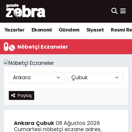
Yazarlar
Nöbetçi Eczaneler
Yazarlar
Ekonomi
Gündem
Siyaset
Resmi R
Ekonomi
Hava Durumu
Nöbetçi Eczaneler
Kültür-Sanat
Trafik Durumu
Yerel
Süper Lig Puan Durumu ve Fikstür
Spor
Tüm Manşetler
Paylaş
Son Dakika Haberleri
Haber Arşivi
Ankara
Çubuk
08 Ağustos 2026
Cumartesi nöbetçi eczane adres,