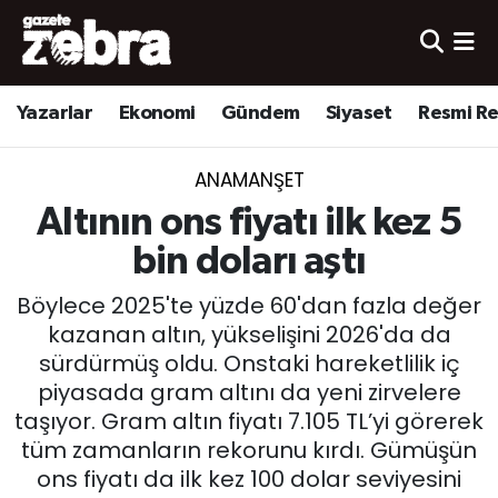
Yazarlar
Nöbetçi Eczaneler
Yazarlar
Ekonomi
Gündem
Siyaset
Resmi R
Ekonomi
Hava Durumu
ANAMANŞET
Kültür-Sanat
Trafik Durumu
Altının ons fiyatı ilk kez 5
Yerel
Süper Lig Puan Durumu ve Fikstür
bin doları aştı
Böylece 2025'te yüzde 60'dan fazla değer
Spor
Tüm Manşetler
kazanan altın, yükselişini 2026'da da
sürdürmüş oldu. Onstaki hareketlilik iç
Son Dakika Haberleri
piyasada gram altını da yeni zirvelere
taşıyor. Gram altın fiyatı 7.105 TL’yi görerek
Haber Arşivi
tüm zamanların rekorunu kırdı. Gümüşün
ons fiyatı da ilk kez 100 dolar seviyesini