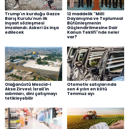
Trump'ın kurduğu Gazze
12 maddelik "Millî
Barış Kurulu'nun ilk
Dayanışma ve Toplumsal
inşaat sözleşmesi
Bütünleşmenin
imzalandı; Askeri üs inşa
Güçlendirilmesine Dair
edilecek
Kanun Teklifi"nde neler
var?
Olağanüstü Mescid-i
Otomotiv satışlarında
Aksa Zirvesi; İsrail'in
son 4 yılın en kötü
adımları, dini çatışmayı
Temmuz ayı
tetikleyebilir