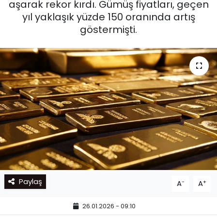
aşarak rekor kırdı. Gümüş fiyatları, geçen
yıl yaklaşık yüzde 150 oranında artış
göstermişti.
Paylaş
-
+
A
A
26.01.2026 - 09:10