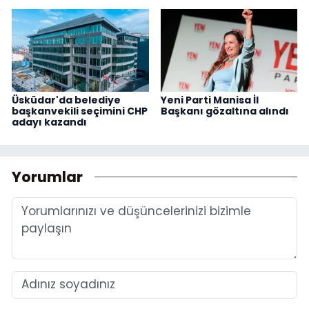
Üsküdar'da belediye
Yeni Parti Manisa İl
başkanvekili seçimini CHP
Başkanı gözaltına alındı
adayı kazandı
Yorumlar