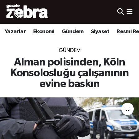
Yazarlar
Nöbetçi Eczaneler
Yazarlar
Ekonomi
Gündem
Siyaset
Resmi R
Ekonomi
Hava Durumu
GÜNDEM
Kültür-Sanat
Trafik Durumu
Alman polisinden, Köln
Yerel
Süper Lig Puan Durumu ve Fikstür
Konsolosluğu çalışanının
evine baskın
Spor
Tüm Manşetler
Son Dakika Haberleri
Haber Arşivi