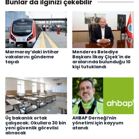
Bunlar da ilginizi çekebilir
Marmaray’daki intihar
Menderes Belediye
vakalarını gündeme
Başkanı İlkay Çiçek'in de
taşıdı
aralarında bulunduğu 10
kişi tutuklandı
Üç bakanlık ortak
AHBAP Derneği’nin
çalışacak; Okullara 30 bin
yönetimi için kayyum
yeni güvenlik görevlisi
atandı
alınacak