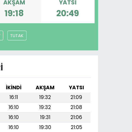
AKŞAM
YATSI
19:18
20:49
Y
TUTAK
I
İKINDI
AKŞAM
YATSI
16:11
19:32
21:09
16:10
19:32
21:08
16:10
19:31
21:06
16:10
19:30
21:05