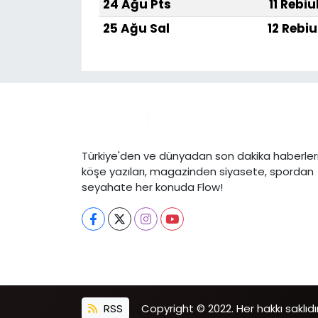
24 Ağu Pts
11 Rebiu
25 Ağu Sal
12 Rebiu
Türkiye'den ve dünyadan son dakika haberleri
köşe yazıları, magazinden siyasete, spordan
seyahate her konuda Flow!
RSS
Copyright © 2022. Her hakkı saklıdır