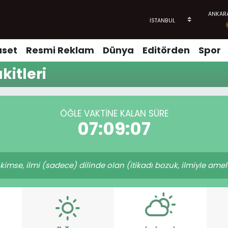
aset
Resmi Reklam
Dünya
Editörden
Spor
itleri
ÖĞLE VAKTINE KALAN SÜRE
07:09:07
e, ilmi (sadece) dilinde olan (itikadı bozuk, ilmiyle amel 