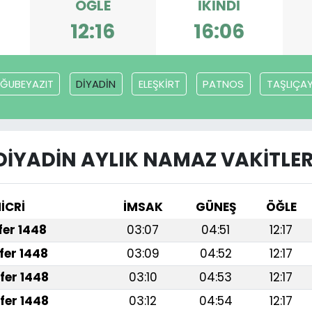
ÖĞLE
İKINDI
12:16
16:06
ĞUBEYAZIT
DİYADİN
ELEŞKİRT
PATNOS
TAŞLIÇA
DİYADİN AYLIK NAMAZ VAKITLER
İCRİ
İMSAK
GÜNEŞ
ÖĞLE
afer 1448
03:07
04:51
12:17
fer 1448
03:09
04:52
12:17
fer 1448
03:10
04:53
12:17
fer 1448
03:12
04:54
12:17