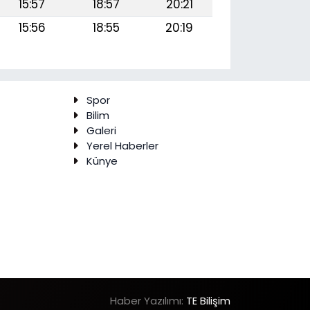
15:57
18:57
20:21
15:56
18:55
20:19
Spor
Bilim
Galeri
Yerel Haberler
Künye
Haber Yazılımı:
TE Bilişim