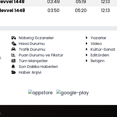
levvel 1448
03:49
05:19
12:13
levvel 1448
03:50
05:20
12:13
Nöbetçi Eczaneler
Yazarlar
Hava Durumu
Video
Trafik Durumu
Kültür-Sanat
Puan Durumu ve Fikstür
Editörden
,
Tüm Manşetler
İletişim
Son Dakika Haberleri
Haber Arşivi
.