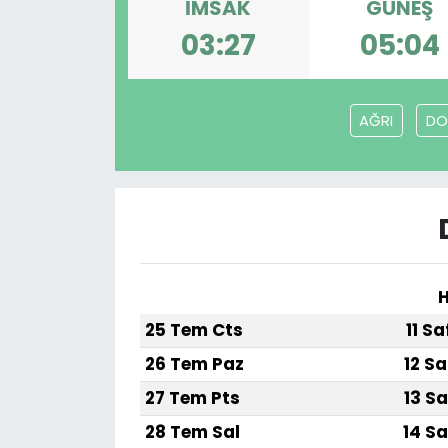
İMSAK
GÜNEŞ
03:27
05:04
AĞRI
DO
H
25 Tem Cts
11 S
26 Tem Paz
12 Sa
27 Tem Pts
13 Sa
28 Tem Sal
14 Sa