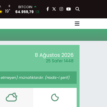
BITCOIN
°
19
64.959,79
1.11
DOLAR
47,7436
0.18
EURO
55,2510
0.32
STERLİN
64,4811
0.38
GRAM ALTIN
6660.55
0.03
8 Ağustos 2026
BİST100
25 Safer 1448
13.779
-14
etmeyen) münafıklardır. (Hadis-i şerif)